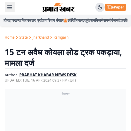
ePaper
होम
झारखण्ड
बिहार
उत्तर प्रदेश
पश्चिम बंगाल
ओरिजिनल
एजुकेशन
बिजनेस
मनोरंजन
टेक
ऑटो
Home
State
Jharkhand
Ramgarh
15 टन अवैध कोयला लोड ट्रक पकड़ाया,
मामला दर्ज
Author
PRABHAT KHABAR NEWS DESK
UPDATED:
TUE, 16 APR 2024 09:37 PM (IST)
विज्ञापन