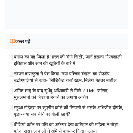
जरूर पढ़ें
1
बंगाल का यह जिला है भारत की ‘मैंगो सिटी’, जानें इसका गौरवशाली
इतिहास और आम की खूबियों के बारे में
2
स्वपन दासगुप्ता ने पेश किया ‘नया पश्चिम बंगाल’ का रोडमैप,
उद्योगपतियों से कहा- ‘सिंडिकेट राज’ खत्म, मिलेगा बेहतर माहौल
3
अमित शाह के बाद शुभेंदु अधिकारी से मिले 2 TMC सांसद,
मुसलमानों को निशाना बनाने का लगाया आरोप
4
महुआ मोईत्रा पर सुप्रीम कोर्ट की टिप्पणी से भड़के अभिजीत दीपके,
पूछा- क्या सब सीने पर गोली खायें?
5
वीडियो कॉल पर पति का अफेयर देख कटिहार की महिला ने तोड़ा
फोन, ससुराल वालों ने खंभे से बांधकर जिंदा जलाया