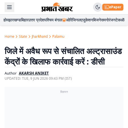
ePaper
होम
झारखण्ड
बिहार
उत्तर प्रदेश
पश्चिम बंगाल
ओरिजिनल
एजुकेशन
बिजनेस
मनोरंजन
टेक
ऑटो
Home
State
Jharkhand
Palamu
जिले में अवैध रूप से संचालित अल्ट्रासाउंड
केंद्रों के खिलाफ कार्रवाई करें : डीसी
Author
AKARSH ANIKET
UPDATED:
TUE, 9 JUN 2026 09:43 PM (IST)
विज्ञापन