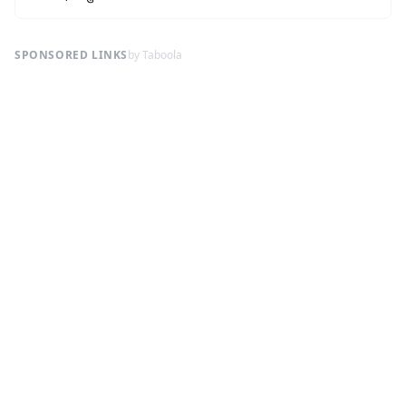
SPONSORED LINKS
by Taboola