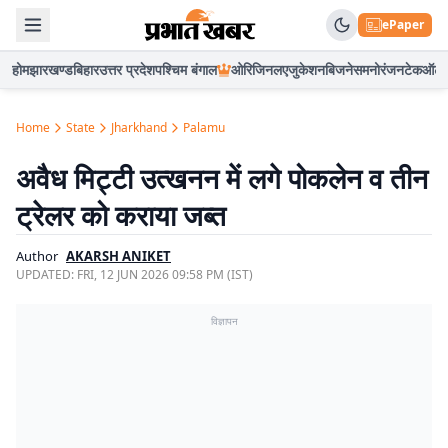
ePaper
होम
झारखण्ड
बिहार
उत्तर प्रदेश
पश्चिम बंगाल
ओरिजिनल
एजुकेशन
बिजनेस
मनोरंजन
टेक
ऑटो
Home
State
Jharkhand
Palamu
अवैध मिट्टी उत्खनन में लगे पोकलेन व तीन
ट्रेलर को कराया जब्त
Author
AKARSH ANIKET
UPDATED:
FRI, 12 JUN 2026 09:58 PM (IST)
विज्ञापन