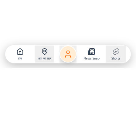
होम
आप का शहर
News Snap
Shorts
Follow us on
X
Download Mobile App