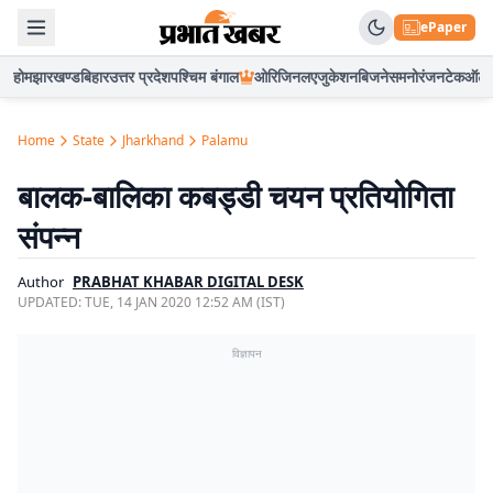
ePaper
होम
झारखण्ड
बिहार
उत्तर प्रदेश
पश्चिम बंगाल
ओरिजिनल
एजुकेशन
बिजनेस
मनोरंजन
टेक
ऑटो
Home
State
Jharkhand
Palamu
बालक-बालिका कबड्डी चयन प्रतियोगिता
संपन्न
Author
PRABHAT KHABAR DIGITAL DESK
UPDATED:
TUE, 14 JAN 2020 12:52 AM (IST)
विज्ञापन