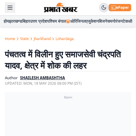
ePaper
होम
झारखण्ड
बिहार
उत्तर प्रदेश
पश्चिम बंगाल
ओरिजिनल
एजुकेशन
बिजनेस
मनोरंजन
टेक
ऑटो
Home
State
Jharkhand
Lohardaga
पंचतत्व में विलीन हुए समाजसेवी चंद्रपति
यादव, क्षेत्र में शोक की लहर
Author
SHAILESH AMBASHTHA
UPDATED:
MON, 18 MAY 2026 08:00 PM (IST)
विज्ञापन