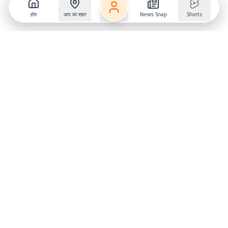
होम
आप का शहर
News Snap
Shorts
Follow us on
X
Download Mobile App
State
›
Jharkhand
›
Hindi News
Gumla News
Bihar News
Dumka News
Delhi News
Ranchi News