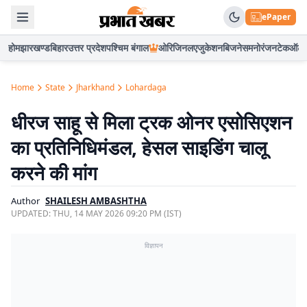
ePaper
होम
झारखण्ड
बिहार
उत्तर प्रदेश
पश्चिम बंगाल
ओरिजिनल
एजुकेशन
बिजनेस
मनोरंजन
टेक
ऑटो
Home
State
Jharkhand
Lohardaga
धीरज साहू से मिला ट्रक ओनर एसोसिएशन
का प्रतिनिधिमंडल, हेसल साइडिंग चालू
करने की मांग
Author
SHAILESH AMBASHTHA
UPDATED:
THU, 14 MAY 2026 09:20 PM (IST)
विज्ञापन