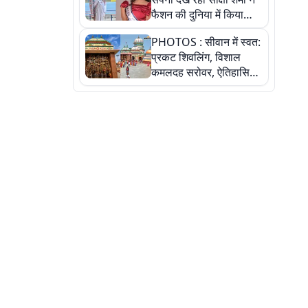
फैशन की दुनिया में किया
कमाल,जानिए बेगूसराय की
PHOTOS : सीवान में स्वत:
बेटी ने कैसे दी अपने सपनों
प्रकट शिवलिंग, विशाल
को उड़ान
कमलदह सरोवर, ऐतिहासिक
महेंद्रनाथ मंदिर और घंटाघर
की कहानी, तस्वीरों में देखिए