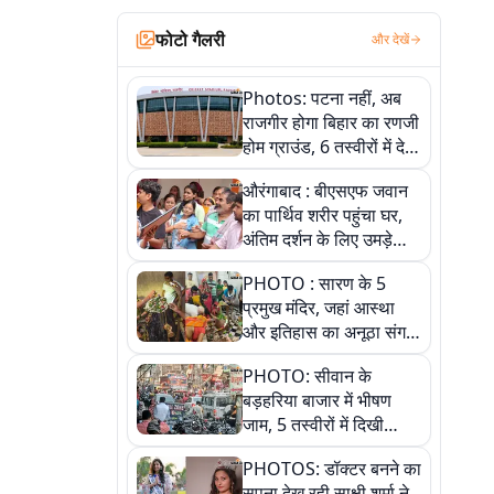
फोटो गैलरी
और देखें
Photos: पटना नहीं, अब
राजगीर होगा बिहार का रणजी
होम ग्राउंड, 6 तस्वीरों में देखें
नए स्टेडियम की पूरी कहानी
औरंगाबाद : बीएसएफ जवान
का पार्थिव शरीर पहुंचा घर,
अंतिम दर्शन के लिए उमड़े
लोग
PHOTO : सारण के 5
प्रमुख मंदिर, जहां आस्था
और इतिहास का अनूठा संगम,
तस्वीरों में जानिए
PHOTO: सीवान के
बड़हरिया बाजार में भीषण
जाम, 5 तस्वीरों में दिखी
अव्यवस्था
PHOTOS: डॉक्टर बनने का
सपना देख रही साक्षी शर्मा ने