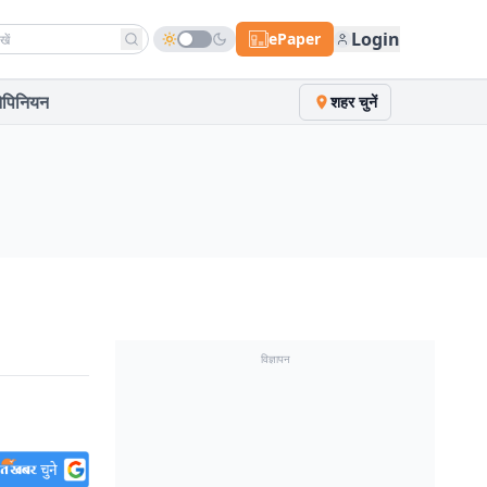
h news
Login
ePaper
पिनियन
शहर चुनें
विज्ञापन