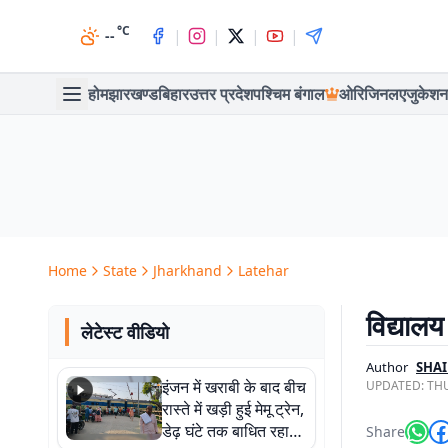
°C
|
|
|
|
--
होम
झारखण्ड
बिहार
उत्तर प्रदेश
पश्चिम बंगाल
ओरिजिनल
एजुकेशन
Home
State
Jharkhand
Latehar
विद्याल
लेटेस्ट वीडियो
Author
SHA
इंजन में खराबी के बाद बीच
UPDATED:
THU
रास्ते में खड़ी हुई मेमू ट्रेन,
डेढ़ घंटे तक बाधित रहा
Share