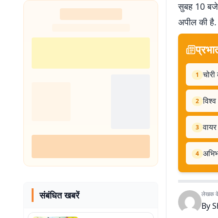
सुबह 10 बजे 
अपील की है.
प्रभा
चोरी 
1
विश्
2
वायर 
3
अभिभा
4
संबंधित खबरें
लेखक के 
By
S