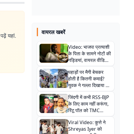
वायरल खबरें
ढ़ें यहां.
Video: भाजपा प्रत्याशी
के पिता के सामने नोटों की
गड्डियां, वायरल वीडियो
से राजनीति में उबाल,
पहाड़ों पर मैगी बेचकर
अजित महतो बोले- TMC
होती है कितनी कमाई?
की गंदी चाल
युवक ने गल्ला दिखाया तो
नौकरी वालों के खड़े हो गए
जिंदगी में कभी RSS-BJP
कान
के लिए काम नहीं करूंगा,
रिंटू पॉल को TMC
ऑफिस में ले जाकर पीटा,
Viral Video: कुत्ते ने
Video वायरल
Shreyas Iyer को