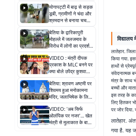
आवागमन
योगापट्टी में बाढ़ से सड़क
डूबी, ग्रामीणों ने चंदा और
श्रमदान से बनाया चचरी
पुल
बेतिया के द्वारिकापुरी
विद्यालय 
मोहल्ले में जलजमाव के
विरोध में लोगों का प्रदर्शन,
लातेहार. जिला 
स्थायी समाधान की मांग
VIDEO : मंत्री दीपक
किया गया. इसमे
प्रकाश के MLC बनने पर
हाथों से प्रेम
क्या बोले उपेंद्र कुशवाहा,
संवेदनात्मक ब
सुनिए
मंत्र के साथ 
बेतिया: श्रावण अष्टमी पर
बच्चों और मात
शिवमय हुआ मनोकामना
इस तरह के कार्
मंदिर, जलाभिषेक के लिए
लिए हितकर भोज
लगी लंबी कतारें
VIDEO: 'अब सिर्फ
पर जोर दिया. 
ओलंपिक पर नजर'... खेल
लातेहार. अं
मंत्री से मुलाकात के बाद
जैसमीन लंबोरिया का बड़ा
गया है. यह ज
बयान