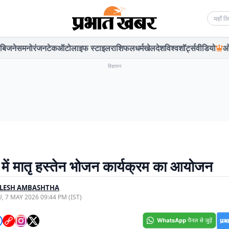
Searc
बिजनेस
मनोरंजन
टेक
ऑटो
लाइफ स्टाइल
राशिफल
धर्म
खेल
देश
विश्व
शॉर्ट्स
वीडियो
ओ
विज्ञापन
य में मातृ हस्तेन भोजन कार्यक्रम का आयोजन
ILESH AMBASHTHA
, 7 MAY 2026 09:44 PM (IST)