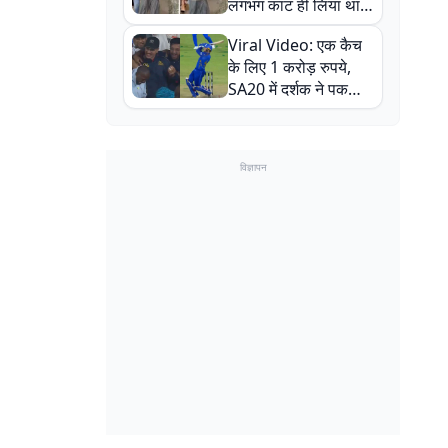
लगभग काट ही लिया था,
न्यूजीलैंड सीरीज से पहले
Viral Video: एक कैच
बाल-बाल बचे
के लिए 1 करोड़ रुपये,
SA20 में दर्शक ने पकड़ा
एक हाथ से गजब का कैच
विज्ञापन