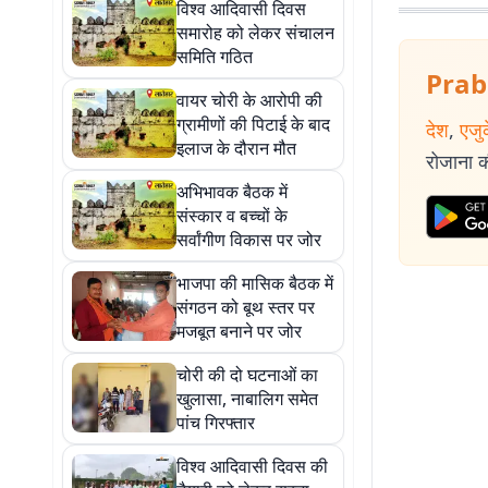
विश्व आदिवासी दिवस
समारोह को लेकर संचालन
समिति गठित
Prab
वायर चोरी के आरोपी की
ग्रामीणों की पिटाई के बाद
देश
,
एजु
इलाज के दौरान मौत
रोजाना की
अभिभावक बैठक में
संस्कार व बच्चों के
सर्वांगीण विकास पर जोर
भाजपा की मासिक बैठक में
संगठन को बूथ स्तर पर
मजबूत बनाने पर जोर
चोरी की दो घटनाओं का
खुलासा, नाबालिग समेत
पांच गिरफ्तार
विश्व आदिवासी दिवस की