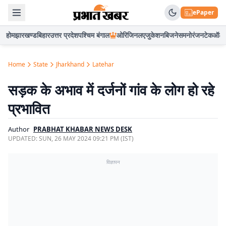
ePaper
होम
झारखण्ड
बिहार
उत्तर प्रदेश
पश्चिम बंगाल
ओरिजिनल
एजुकेशन
बिजनेस
मनोरंजन
टेक
ऑटो
Home
State
Jharkhand
Latehar
सड़क के अभाव में दर्जनों गांव के लोग हो रहे
प्रभावित
Author
PRABHAT KHABAR NEWS DESK
UPDATED:
SUN, 26 MAY 2024 09:21 PM (IST)
विज्ञापन