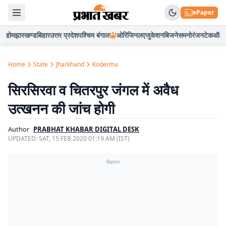
ePaper
होम
झारखण्ड
बिहार
उत्तर प्रदेश
पश्चिम बंगाल
ओरिजिनल
एजुकेशन
बिजनेस
मनोरंजन
टेक
ऑटो
Home
State
Jharkhand
Koderma
सिरसिरवा व चितरपुर जंगल में अवैध
उत्खनन की जांच होगी
Author
PRABHAT KHABAR DIGITAL DESK
UPDATED:
SAT, 15 FEB 2020 01:19 AM (IST)
विज्ञापन