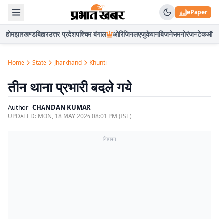
ePaper
होम
झारखण्ड
बिहार
उत्तर प्रदेश
पश्चिम बंगाल
ओरिजिनल
एजुकेशन
बिजनेस
मनोरंजन
टेक
ऑटो
Home
State
Jharkhand
Khunti
तीन थाना प्रभारी बदले गये
Author
CHANDAN KUMAR
UPDATED:
MON, 18 MAY 2026 08:01 PM (IST)
विज्ञापन