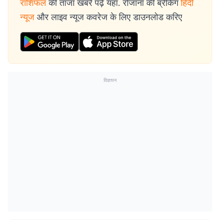
राशिफल
की ताजा खबरें पढ़ें यहां. रोजाना की ब्रेकिंग
हिंदी
न्यूज
और लाइव न्यूज कवरेज के लिए डाउनलोड करिए
विज्ञापन