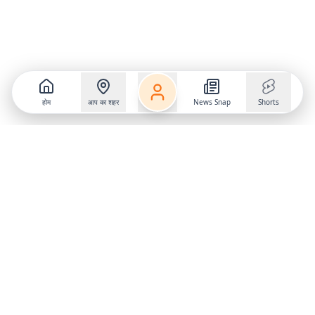
होम
आप का शहर
News Snap
Shorts
Follow us on
X
Download Mobile App