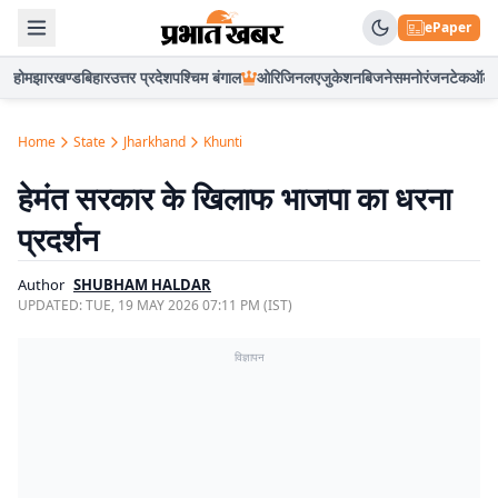
ePaper
होम
झारखण्ड
बिहार
उत्तर प्रदेश
पश्चिम बंगाल
ओरिजिनल
एजुकेशन
बिजनेस
मनोरंजन
टेक
ऑटो
Home
State
Jharkhand
Khunti
हेमंत सरकार के खिलाफ भाजपा का धरना
प्रदर्शन
Author
SHUBHAM HALDAR
UPDATED:
TUE, 19 MAY 2026 07:11 PM (IST)
विज्ञापन