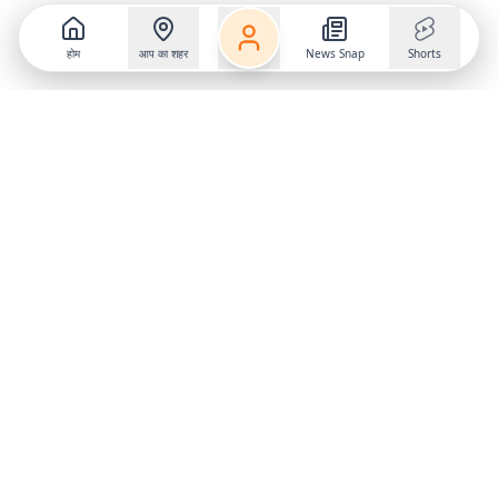
होम
आप का शहर
News Snap
Shorts
Follow us on
X
Download Mobile App
State
›
Jharkhand
›
Hindi News
Gumla News
Bihar News
Dumka News