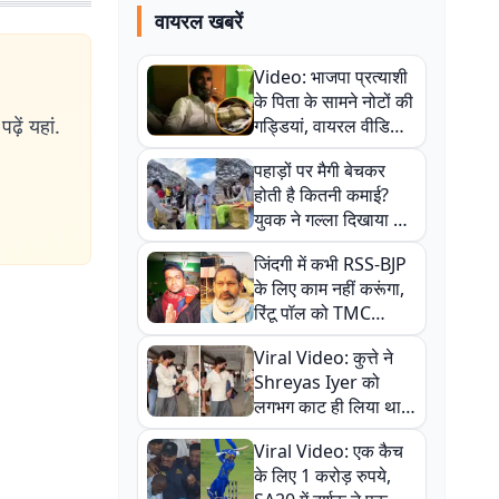
वायरल खबरें
Video: भाजपा प्रत्याशी
के पिता के सामने नोटों की
ढ़ें यहां.
गड्डियां, वायरल वीडियो
से राजनीति में उबाल,
पहाड़ों पर मैगी बेचकर
अजित महतो बोले- TMC
होती है कितनी कमाई?
की गंदी चाल
युवक ने गल्ला दिखाया तो
नौकरी वालों के खड़े हो गए
जिंदगी में कभी RSS-BJP
कान
के लिए काम नहीं करूंगा,
रिंटू पॉल को TMC
ऑफिस में ले जाकर पीटा,
Viral Video: कुत्ते ने
Video वायरल
Shreyas Iyer को
लगभग काट ही लिया था,
न्यूजीलैंड सीरीज से पहले
Viral Video: एक कैच
बाल-बाल बचे
के लिए 1 करोड़ रुपये,