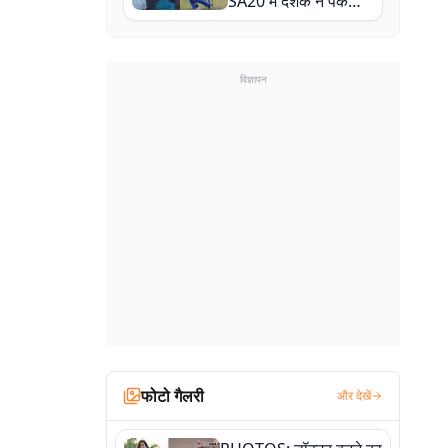
SA20 में दर्शक ने पकड़ा
एक हाथ से गजब का कैच
विज्ञापन
फोटो गैलरी
और देखें