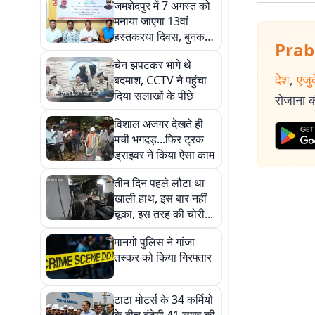
जमशेदपुर में 7 अगस्त को
मनाया जाएगा 13वां
हस्तकरधा दिवस, बुनकरों
Prab
की समस्याओं पर होगी
चेन झपटकर भागे थे
राष्ट्रीय चर्चा
देश
,
एजु
बदमाश, CCTV ने पहुंचा
दिया सलाखों के पीछे
रोजाना की
विशाल अजगर देखते ही
मची भगदड़...फिर ट्रक
ड्राइवर ने किया ऐसा काम
तीन दिन पहले लौटा था
खाली हाथ, इस बार नहीं
चूका, इस तरह की चोरी...
मानगो पुलिस ने गांजा
तस्कर को किया गिरफ्तार
टाटा मोटर्स के 34 कर्मियों