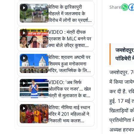
पुल
बेतिया के द्वारिकापुरी
Share
मोहल्ले में जलजमाव के
विरोध में लोगों का प्रदर्शन,
स्थायी समाधान की मांग
VIDEO : मंत्री दीपक
प्रकाश के MLC बनने पर
क्या बोले उपेंद्र कुशवाहा,
जमशेदपुर
सुनिए
बेतिया: श्रावण अष्टमी पर
पांडिचेरी 
शिवमय हुआ मनोकामना
मंदिर, जलाभिषेक के लिए
जमशेदपुर. 7
लगी लंबी कतारें
में किया जाय
VIDEO: 'अब सिर्फ
ओलंपिक पर नजर'... खेल
कर दी है. रव
मंत्री से मुलाकात के बाद
हुई. 17 मई त
जैसमीन लंबोरिया का बड़ा
बेतिया: नीमिया माई स्थान
बयान
खिलाड़ियों क
मंदिर में 201 महिलाओं ने
प्रतियोगिता म
निकाली भव्य कलश
शोभायात्रा, शिवलिंग
अध्यक्ष हरभज
प्राण-प्रतिष्ठा महोत्सव