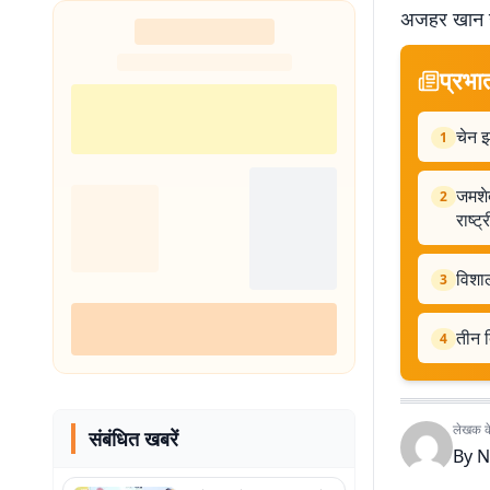
अजहर खान उ
शुरू
प्रभा
चेन झ
1
जमशेद
2
राष्ट्
विशा
3
तीन 
4
लेखक के 
संबंधित खबरें
By
N