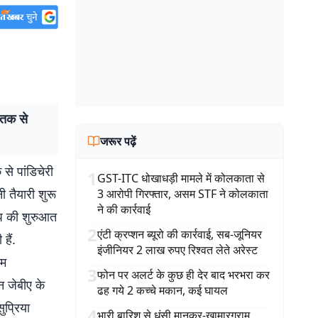
 तक से
जरूर पढ़ें
े पांडिचेरी
1
GST-ITC धोखाधड़ी मामले में कोलकाता से
ी तैयारी शुरू
3 आरोपी गिरफ्तार, असम STF ने कोलकाता
ने की कार्रवाई
ंप की शुरुआत
2
एंटी क्रप्शन ब्यूरो की कार्रवाई, सब-जूनियर
हैं.
इंजीनियर 2 लाख रुपए रिश्वत लेते अरेस्ट
ीम
3
फोन पर अलर्ट के कुछ ही देर बाद भरभरा कर
ान जेबीए के
ढह गये 2 कच्चे मकान, कई घायल
ुप्रिया
4
भारी बारिश से धंसी मानकर-खामारग्राम