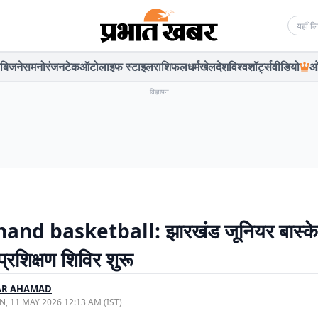
Searc
बिजनेस
मनोरंजन
टेक
ऑटो
लाइफ स्टाइल
राशिफल
धर्म
खेल
देश
विश्व
शॉर्ट्स
वीडियो
ओ
विज्ञापन
and basketball: झारखंड जूनियर बास्क
्रशिक्षण शिविर शुरू
AR AHAMAD
, 11 MAY 2026 12:13 AM (IST)