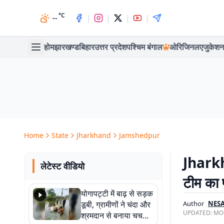
°C
|
|
|
|
--
होम
झारखण्ड
बिहार
उत्तर प्रदेश
पश्चिम बंगाल
ओरिजिनल
एजुकेशन
Home
State
Jharkhand
Jamshedpur
Jharkh
लेटेस्ट वीडियो
टीम का प
योगापट्टी में बाढ़ से सड़क
डूबी, ग्रामीणों ने चंदा और
Author
NES
UPDATED:
MON
श्रमदान से बनाया चचरी