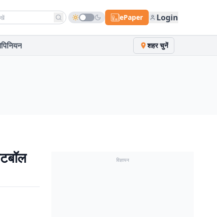
h news
Login
ePaper
पिनियन
शहर चुनें
ेटबॉल
विज्ञापन