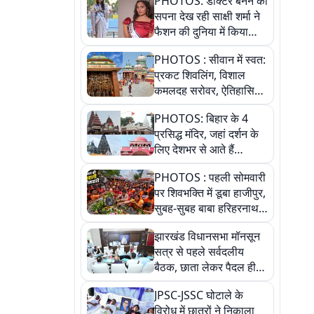
PHOTOS: डॉक्टर बनने का
सपना देख रही साक्षी शर्मा ने
फैशन की दुनिया में किया
कमाल,जानिए बेगूसराय की
PHOTOS : सीवान में स्वत:
बेटी ने कैसे दी अपने सपनों
प्रकट शिवलिंग, विशाल
को उड़ान
कमलदह सरोवर, ऐतिहासिक
महेंद्रनाथ मंदिर और घंटाघर
PHOTOS: बिहार के 4
की कहानी, तस्वीरों में देखिए
प्रसिद्ध मंदिर, जहां दर्शन के
लिए देशभर से आते हैं
श्रद्धालु, जानिए इनकी
PHOTOS : पहली सोमवारी
खासियत
पर शिवभक्ति में डूबा हाजीपुर,
सुबह-सुबह बाबा हरिहरनाथ
मंदिर पहुंचे तेजस्वी, 10
झारखंड विधानसभा मॉनसून
तस्वीरों में देखें नजारा
सत्र से पहले सर्वदलीय
बैठक, छाता लेकर पैदल ही
सत्ता पक्ष की मीटिंग में पहुंचे
JPSC-JSSC घोटाले के
सीएम, देखें तस्वीरें
विरोध में छात्रों ने निकाला