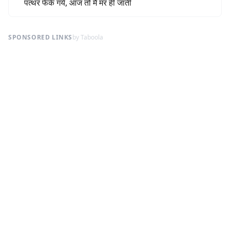
पत्थर फेंके गये, आज तो मैं मर ही जाती
SPONSORED LINKS
by Taboola