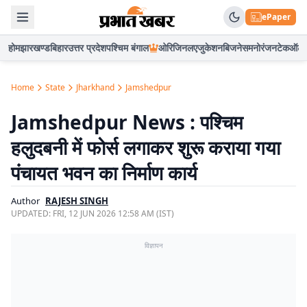
ePaper
होम
झारखण्ड
बिहार
उत्तर प्रदेश
पश्चिम बंगाल
ओरिजिनल
एजुकेशन
बिजनेस
मनोरंजन
टेक
ऑटो
Home
State
Jharkhand
Jamshedpur
Jamshedpur News : पश्चिम
हलुदबनी में फोर्स लगाकर शुरू कराया गया
पंचायत भवन का निर्माण कार्य
Author
RAJESH SINGH
UPDATED:
FRI, 12 JUN 2026 12:58 AM (IST)
विज्ञापन