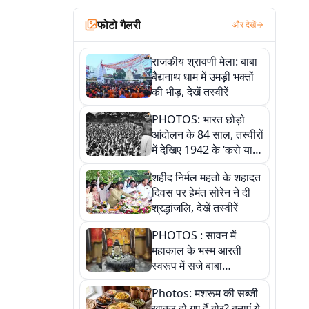
फोटो गैलरी
और देखें
राजकीय श्रावणी मेला: बाबा
बैद्यनाथ धाम में उमड़ी भक्तों
की भीड़, देखें तस्वीरें
PHOTOS: भारत छोड़ो
आंदोलन के 84 साल, तस्वीरों
में देखिए 1942 के ‘करो या
मरो’ आंदोलन की कहानी
शहीद निर्मल महतो के शहादत
दिवस पर हेमंत सोरेन ने दी
श्रद्धांजलि, देखें तस्वीरें
PHOTOS : सावन में
महाकाल के भस्म आरती
स्वरूप में सजे बाबा
औघड़दानी, तस्वीरों में करें
Photos: मशरूम की सब्जी
अद्भुत दर्शन
खाकर हो गए हैं बोर? बनाएं ये