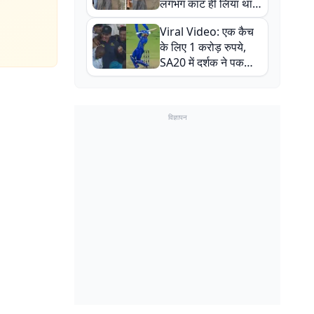
लगभग काट ही लिया था,
न्यूजीलैंड सीरीज से पहले
Viral Video: एक कैच
बाल-बाल बचे
के लिए 1 करोड़ रुपये,
SA20 में दर्शक ने पकड़ा
एक हाथ से गजब का कैच
विज्ञापन