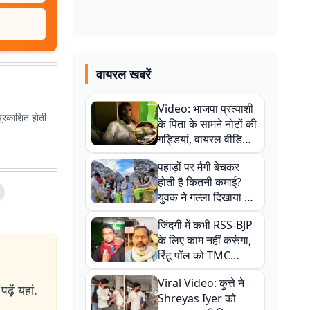
वायरल खबरें
Video: भाजपा प्रत्याशी
प्रकाशित होती
के पिता के सामने नोटों की
गड्डियां, वायरल वीडियो
से राजनीति में उबाल,
पहाड़ों पर मैगी बेचकर
अजित महतो बोले- TMC
होती है कितनी कमाई?
की गंदी चाल
युवक ने गल्ला दिखाया तो
नौकरी वालों के खड़े हो गए
जिंदगी में कभी RSS-BJP
कान
के लिए काम नहीं करूंगा,
रिंटू पॉल को TMC
ऑफिस में ले जाकर पीटा,
Viral Video: कुत्ते ने
Video वायरल
ढ़ें यहां.
Shreyas Iyer को