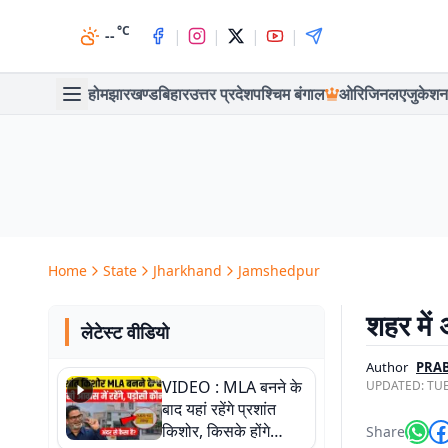
°C
|
|
|
|
--
होम
झारखण्ड
बिहार
उत्तर प्रदेश
पश्चिम बंगाल
ओरिजिनल
एजुकेशन
Home
State
Jharkhand
Jamshedpur
शहर में
लेटेस्ट वीडियो
Author
PRAB
VIDEO : MLA बनने के
UPDATED:
TUE
बाद यहां रहेंगे प्रशांत
किशोर, किसके होंगे
Share