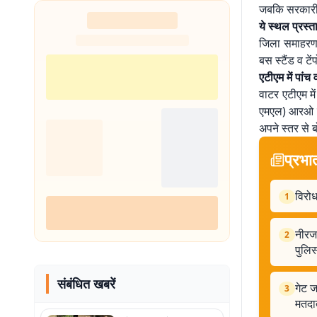
जबकि सरकारी 
नहीं थी हिम्मत
ये स्थल प्रस्त
जिला समाहरणा
बस स्टैंड व टें
एटीएम में पांच
वाटर एटीएम म
एमएल) आरओ वा
अपने स्तर से ब
प्रभा
विरोध
1
नीरज
2
पुलि
संबंधित खबरें
गेट ज
3
मतदात