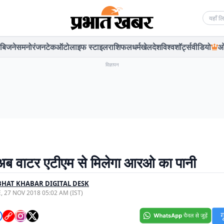
Searc
बिजनेस
मनोरंजन
टेक
ऑटो
लाइफ स्टाइल
राशिफल
धर्म
खेल
देश
विश्व
शॉर्ट्स
वीडियो
ओ
विज्ञापन
 अब वाटर एटीएम से मिलेगा आरओ का पानी
HAT KHABAR DIGITAL DESK
, 27 NOV 2018 05:02 AM (IST)