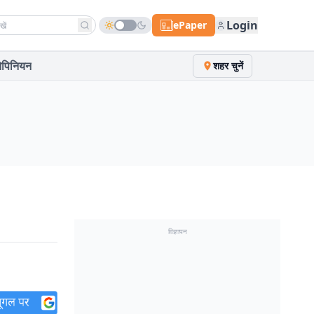
h news
Login
ePaper
पिनियन
शहर चुनें
विज्ञापन