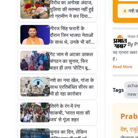
विरोध का अनोखा अंदाज,
पुलिया की मरम्मत नहीं हुई
नशे क
4
तो ग्रामीण ने कर दिया
हवन
नीरज सिंह फरारी के
दौरान जिन भाजपा नेताओं
लेखक के 
के साथ थे, उनके भी कॉल
By
P
डिटेल खंगाल रही पुलिस
यह प्रभात खबर क
गेट जाम से अटका उत्कल
हैं।
संगठन का चुनाव, फिर
Read More
बाहर ही लगा ‘वोटिंग बूथ’;
धूप में कतार लग मतदाता
नशे का नया खेल, गांजा के
कर रहे वोटिंग
acha
साथ प्रतिबंधित सीरप का
Tags
भी हो रहा कारोबार
new 
तिरंगे के रंग में रंगा
साकची, ‘भारत माता की
Prab
जय’ से गूंजा शहर
देश
,
एजु
चुनाव का दिन, लेकिन