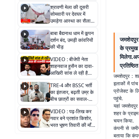
पड़ोसी? वीडियो में देखिए
श्रावणी मेला की दूसरी
कैसा है पीके का नया
सोमवारी पर देवघर में
ठिकाना
उमड़ेगा आस्था का सैलाब,
तीन लाख से अधिक
बाबा बैद्यनाथ धाम में कूपन
श्रद्धालुओं के पहुंचने का
जमशेदपुर 
दर्शन बंद, उमड़ी कांवरियों
अनुमान
की भीड़
के प्रमुख
मिलेगा.अ
VIDEO : बीजेपी नेता
प्रतिष्ठि
शाहनवाज हुसैन का दावा-
आखिरी सांस ले रही है
जमशेदपुर : श
RJD, तेजस्वी को लेकर
इलाकों में प
TRE-4 और BSSC भर्ती
क्या कहा, सुनिए
प्रोजेक्ट के
का इंतजार, बढ़ती उम्र के
पहुंचे.
बीच छात्रों का सवाल-
आखिर कब आएगी बहाली?
यहां जमशेदपुर
VIDEO : पढ़-लिख कर
देखें वीडियो
शहर के प्राइम 
गवार बने प्रशांत किशोर,
चयन किया.
भरत भूषण तिवारी की माँ ने
कंपनी से जमी
कहा नहीं थी उम्मीद, बेटा
बताया कि कंप
था तो किसी को बोलने की