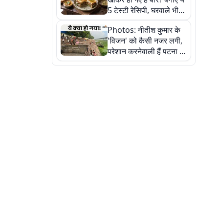
5 टेस्टी रेसिपी, घरवाले भी
मांगेंगे बार-बार
Photos: नीतीश कुमार के
'विजन' को कैसी नजर लगी,
परेशान करनेवाली हैं पटना में
गंगा घाट की ये 11 तस्वीरें