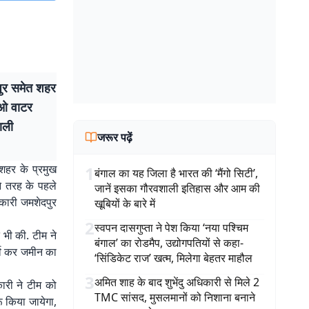
पुर समेत शहर
रओ वाटर
ाली
जरूर पढ़ें
शहर के प्रमुख
1
बंगाल का यह जिला है भारत की ‘मैंगो सिटी’,
े तरह के पहले
जानें इसका गौरवशाली इतिहास और आम की
कारी जमशेदपुर
खूबियों के बारे में
2
स्वपन दासगुप्ता ने पेश किया ‘नया पश्चिम
 भी की. टीम ने
बंगाल’ का रोडमैप, उद्योगपतियों से कहा-
र्वे कर जमीन का
‘सिंडिकेट राज’ खत्म, मिलेगा बेहतर माहौल
3
अमित शाह के बाद शुभेंदु अधिकारी से मिले 2
ारी ने टीम को
TMC सांसद, मुसलमानों को निशाना बनाने
 किया जायेगा,