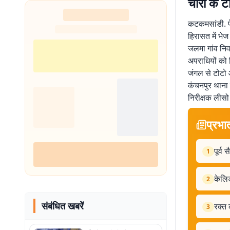
चोरी के ट
कटकमसांडी. पे
हिरासत में भे
जलमा गांव निव
अपराधियों को 
जंगल से टोटो
कंचनपुर थाना 
निरीक्षक लीसो
प्रभा
पूर्व
1
केलिड
2
संबंधित खबरें
रक्त
3