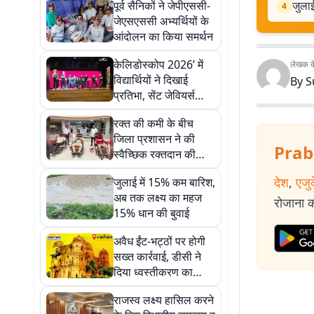
पूर्व सैनिकों ने जेपीएससी-
जुला
4
जेएसएससी अभ्यर्थियों के
आंदोलन का किया समर्थन
केलिडोस्कोप 2026’ में
लेखक के 
विद्यार्थियों ने दिखाई
By
S
प्रतिभा, सेंट जेवियर्स
स्कूल का रहा दबदबा
रक्त की कमी के बीच
जिला प्रशासन ने की
Prab
स्वैच्छिक रक्तदान की
अपील
देश
,
एजु
जुलाई में 15% कम बारिश,
अब तक लक्ष्य का महज
रोजाना की
15% धान की बुवाई
अवैध ईंट-भट्ठों पर होगी
सख्त कार्रवाई, डीसी ने
दिया ध्वस्तीकरण का
निर्देश
राजस्व लक्ष्य हासिल करने