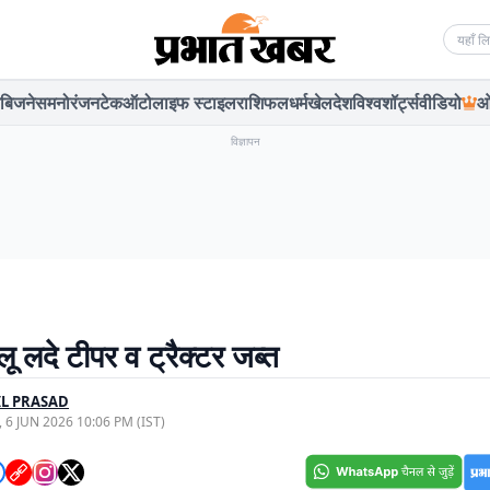
Searc
बिजनेस
मनोरंजन
टेक
ऑटो
लाइफ स्टाइल
राशिफल
धर्म
खेल
देश
विश्व
शॉर्ट्स
वीडियो
ओ
विज्ञापन
ू लदे टीपर व ट्रैक्टर जब्त
L PRASAD
, 6 JUN 2026 10:06 PM (IST)