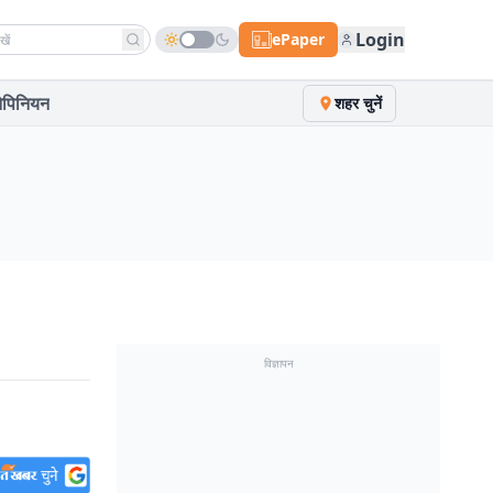
h news
Login
ePaper
पिनियन
शहर चुनें
विज्ञापन