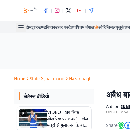
°C
|
|
|
|
--
होम
झारखण्ड
बिहार
उत्तर प्रदेश
पश्चिम बंगाल
ओरिजिनल
एजुकेशन
Home
State
Jharkhand
Hazaribagh
अवैध बाल
लेटेस्ट वीडियो
Author
SUNI
VIDEO: 'अब सिर्फ
UPDATED:
SAT
ओलंपिक पर नजर'... खेल
मंत्री से मुलाकात के बाद
Share