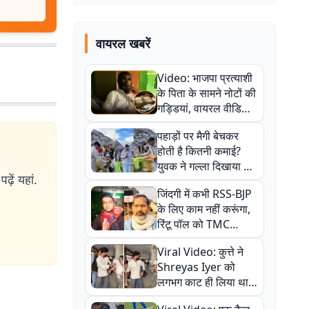
वायरल खबरें
Video: भाजपा प्रत्याशी
के पिता के सामने नोटों की
गड्डियां, वायरल वीडियो
से राजनीति में उबाल,
पहाड़ों पर मैगी बेचकर
अजित महतो बोले- TMC
होती है कितनी कमाई?
की गंदी चाल
युवक ने गल्ला दिखाया तो
ढ़ें यहां.
नौकरी वालों के खड़े हो गए
जिंदगी में कभी RSS-BJP
कान
के लिए काम नहीं करूंगा,
रिंटू पॉल को TMC
ऑफिस में ले जाकर पीटा,
Viral Video: कुत्ते ने
Video वायरल
Shreyas Iyer को
लगभग काट ही लिया था,
न्यूजीलैंड सीरीज से पहले