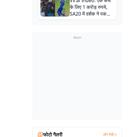
Viral Video: एक कैच
बाल-बाल बचे
के लिए 1 करोड़ रुपये,
SA20 में दर्शक ने पकड़ा
एक हाथ से गजब का कैच
विज्ञापन
फोटो गैलरी
और देखें