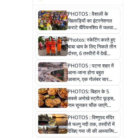
PHOTOS : वैशाली के
खिलाड़ियों का इंटरनेशनल
कराटे चैंपियनशिप में जलवा,
जीते 9 पदक, पांच तस्वीर से
Photos: स्केटिंग करते हुए
देखिए पूरा खेल
बाबा धाम के लिए निकले तीन
दोस्त, 6 तस्वीरों में देखें
आस्था और जुनून की कहानी
PHOTOS : पटना शहर में
आना-जाना होगा बहुत
आसान, एक गोलंबर चार
फ्लाईओवर को जोड़ेगा
PHOTOS: बिहार के 5
सबसे अनोखे स्ट्रीट फूड्स,
नाम सुनकर चौंक जाएंगे
लेकिन स्वाद ऐसा कि बार-बार
PHOTOS : विष्णुपद मंदिर
खाने का करेगा मन
से फल्गु नदी तक, तस्वीरों में
देखिए गया जी की आध्यात्मिक
पहचान