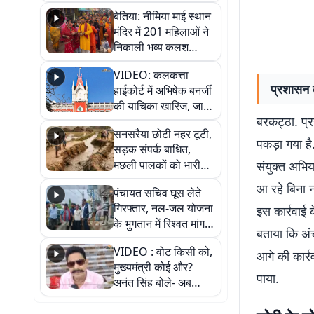
जैसमीन लंबोरिया का बड़ा
बेतिया: नीमिया माई स्थान
बयान
मंदिर में 201 महिलाओं ने
निकाली भव्य कलश
शोभायात्रा, शिवलिंग
VIDEO: कलकत्ता
प्राण-प्रतिष्ठा महोत्सव
प्रशासन क
हाईकोर्ट में अभिषेक बनर्जी
शुरू
की याचिका खारिज, जानें
बरकट्ठा. प्र
क्या है पूरा मामला
सनसरैया छोटी नहर टूटी,
पकड़ा गया है
सड़क संपर्क बाधित,
मछली पालकों को भारी
संयुक्त अभिय
नुकसान
आ रहे बिना 
पंचायत सचिव घूस लेते
गिरफ्तार, नल-जल योजना
इस कार्रवाई 
के भुगतान में रिश्वत मांगना
बताया कि अं
पड़ा भारी
VIDEO : वोट किसी को,
आगे की कार्र
मुख्यमंत्री कोई और?
पाया.
अनंत सिंह बोले- अब
जनता हर चुनाव में देगी
जवाब