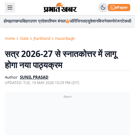
ePaper
होम
झारखण्ड
बिहार
उत्तर प्रदेश
पश्चिम बंगाल
ओरिजिनल
एजुकेशन
बिजनेस
मनोरंजन
टेक
ऑटो
Home
State
Jharkhand
Hazaribagh
सत्र 2026-27 से स्नातकोत्तर में लागू
होगा नया पाठ्यक्रम
Author
SUNIL PRASAD
UPDATED:
TUE, 19 MAY 2026 10:29 PM (IST)
विज्ञापन