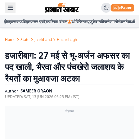
ePaper
होम
झारखण्ड
बिहार
उत्तर प्रदेश
पश्चिम बंगाल
ओरिजिनल
एजुकेशन
बिजनेस
मनोरंजन
टेक
ऑटो
Home
State
Jharkhand
Hazaribagh
हजारीबाग: 27 मई से भू-अर्जन अफसर का
पद खाली, भैरवा और पंचखेरो जलाशय के
रैयतों का मुआवजा अटका
Author
SAMEER ORAON
UPDATED:
SAT, 13 JUN 2026 06:25 PM (IST)
विज्ञापन