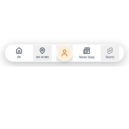
होम
आप का शहर
News Snap
Shorts
Follow us on
X
Download Mobile App