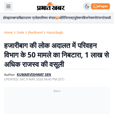
ePaper
होम
झारखण्ड
बिहार
उत्तर प्रदेश
पश्चिम बंगाल
ओरिजिनल
एजुकेशन
बिजनेस
मनोरंजन
टेक
ऑटो
Home
State
Jharkhand
Hazaribagh
हजारीबाग की लोक अदालत में परिवहन
विभाग के 50 मामले का निबटारा, 1 लाख से
अधिक राजस्व की वसूली
Author
KUMARVISHWAT SEN
UPDATED:
SAT, 9 MAY 2026 04:45 PM (IST)
विज्ञापन