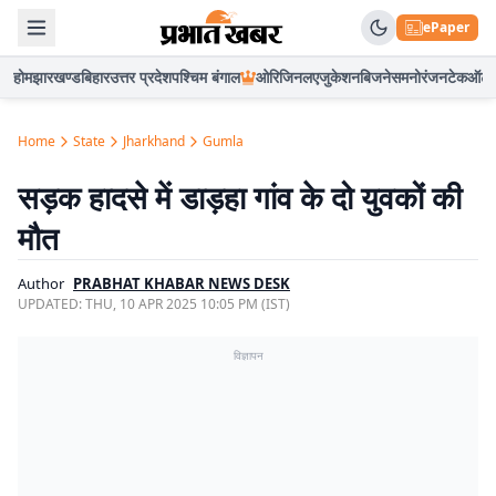
ePaper
होम
झारखण्ड
बिहार
उत्तर प्रदेश
पश्चिम बंगाल
ओरिजिनल
एजुकेशन
बिजनेस
मनोरंजन
टेक
ऑटो
Home
State
Jharkhand
Gumla
सड़क हादसे में डाड़हा गांव के दो युवकों की
मौत
Author
PRABHAT KHABAR NEWS DESK
UPDATED:
THU, 10 APR 2025 10:05 PM (IST)
विज्ञापन