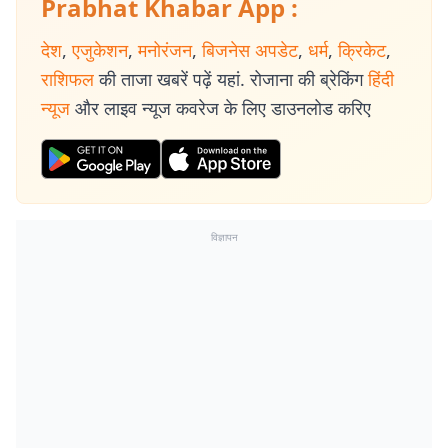
Prabhat Khabar App :
देश
,
एजुकेशन
,
मनोरंजन
,
बिजनेस अपडेट
,
धर्म
,
क्रिकेट
,
राशिफल
की ताजा खबरें पढ़ें यहां. रोजाना की ब्रेकिंग
हिंदी
न्यूज
और लाइव न्यूज कवरेज के लिए डाउनलोड करिए
विज्ञापन