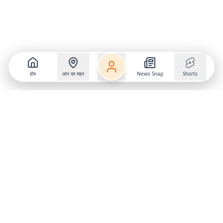
होम
आप का शहर
News Snap
Shorts
Follow us on
X
Download Mobile App