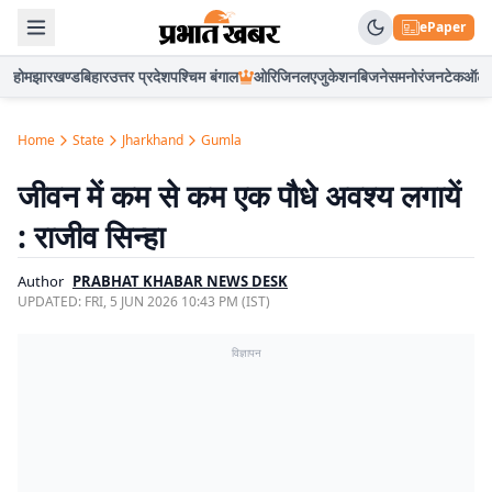
ePaper
होम
झारखण्ड
बिहार
उत्तर प्रदेश
पश्चिम बंगाल
ओरिजिनल
एजुकेशन
बिजनेस
मनोरंजन
टेक
ऑटो
Home
State
Jharkhand
Gumla
जीवन में कम से कम एक पौधे अवश्य लगायें
: राजीव सिन्हा
Author
PRABHAT KHABAR NEWS DESK
UPDATED:
FRI, 5 JUN 2026 10:43 PM (IST)
विज्ञापन