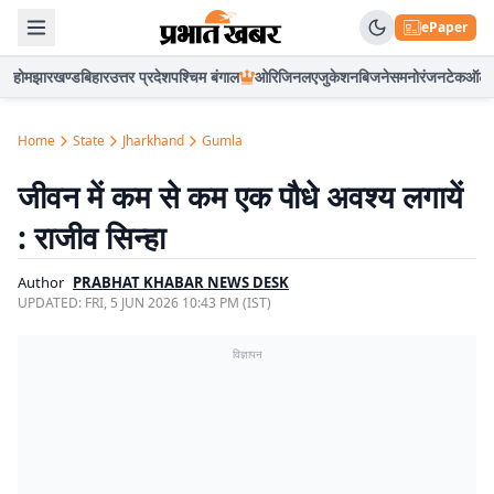
ePaper
होम
झारखण्ड
बिहार
उत्तर प्रदेश
पश्चिम बंगाल
ओरिजिनल
एजुकेशन
बिजनेस
मनोरंजन
टेक
ऑटो
Home
State
Jharkhand
Gumla
जीवन में कम से कम एक पौधे अवश्य लगायें
: राजीव सिन्हा
Author
PRABHAT KHABAR NEWS DESK
UPDATED:
FRI, 5 JUN 2026 10:43 PM (IST)
विज्ञापन