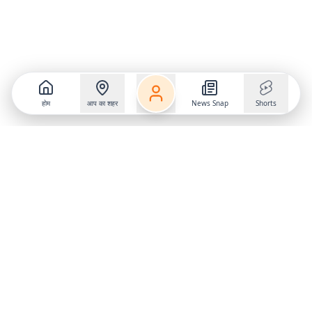
होम
आप का शहर
News Snap
Shorts
Follow us on
X
Download Mobile App