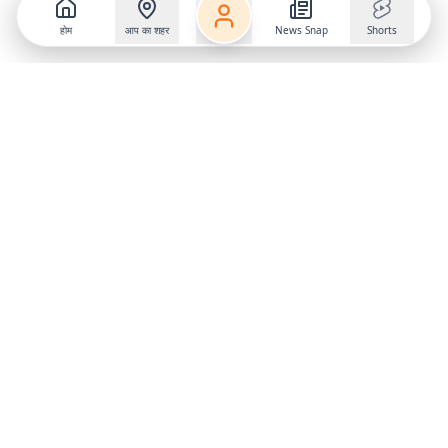
होम
आप का शहर
News Snap
Shorts
Follow us on
X
Download Mobile App
State
›
Jharkhand
›
Hindi News
Gumla News
Bihar News
Dumka News
Delhi News
Ranchi News