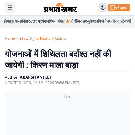
ePaper
होम
झारखण्ड
बिहार
उत्तर प्रदेश
पश्चिम बंगाल
ओरिजिनल
एजुकेशन
बिजनेस
मनोरंजन
टेक
ऑटो
Home
State
Jharkhand
Gumla
योजनाओं में शिथिलता बर्दाश्त नहीं की
जायेगी : किरण माला बाड़ा
Author
AKARSH ANIKET
UPDATED:
WED, 10 JUN 2026 09:56 PM (IST)
विज्ञापन