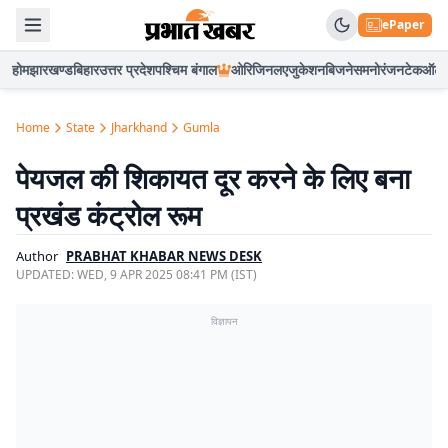
ePaper
होम
झारखण्ड
बिहार
उत्तर प्रदेश
पश्चिम बंगाल
ओरिजिनल
एजुकेशन
बिजनेस
मनोरंजन
टेक
ऑटो
Home
State
Jharkhand
Gumla
पेयजल की शिकायत दूर करने के लिए बना
प्रखंड कंट्रोल रूम
Author
PRABHAT KHABAR NEWS DESK
UPDATED:
WED, 9 APR 2025 08:41 PM (IST)
विज्ञापन