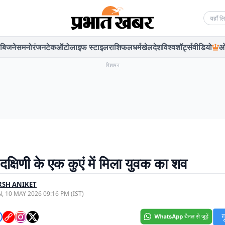
Searc
बिजनेस
मनोरंजन
टेक
ऑटो
लाइफ स्टाइल
राशिफल
धर्म
खेल
देश
विश्व
शॉर्ट्स
वीडियो
ओ
विज्ञापन
क्षिणी के एक कुएं में मिला युवक का शव
RSH ANIKET
, 10 MAY 2026 09:16 PM (IST)