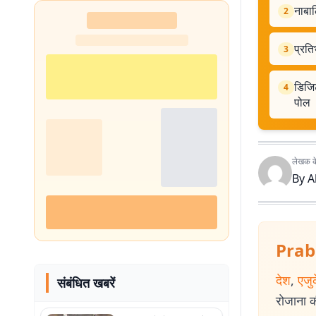
नाबाल
2
प्रति
3
डिजिट
4
पोल
लेखक के 
By
A
Prab
देश
,
एजु
संबंधित खबरें
रोजाना की