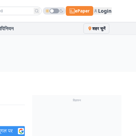
h news
Login
ePaper
पिनियन
शहर चुनें
विज्ञापन