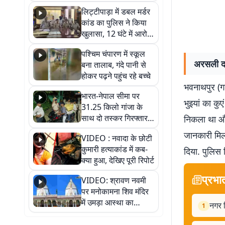
हुआ भव्य श्रृंगार
लिट्टीपाड़ा में डबल मर्डर
कांड का पुलिस ने किया
खुलासा, 12 घंटे में आरोपी
गिरफ्तार
पश्चिम चंपारण में स्कूल
अरसली दक्
बना तालाब, गंदे पानी से
होकर पढ़ने पहुंच रहे बच्चे
भवनाथपुर (गढ़
भारत-नेपाल सीमा पर
भुइयां का कु
31.25 किलो गांजा के
साथ दो तस्कर गिरफ्तार,
निकला था और
नेपाली नंबर की बाइक
जानकारी मिलन
VIDEO : नवादा के छोटी
जब्त
कुमारी हत्याकांड में कब-
दिया. पुलिस
क्या हुआ, देखिए पूरी रिपोर्ट
प्रभा
VIDEO: श्रावण नवमी
पर मनोकामना शिव मंदिर
में उमड़ा आस्था का
नगर व
1
सैलाब, हर-हर महादेव के
जयघोष से गूंजा परिसर