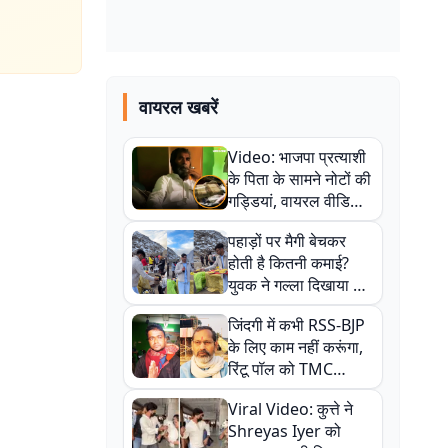
वायरल खबरें
Video: भाजपा प्रत्याशी
के पिता के सामने नोटों की
गड्डियां, वायरल वीडियो
से राजनीति में उबाल,
पहाड़ों पर मैगी बेचकर
अजित महतो बोले- TMC
होती है कितनी कमाई?
की गंदी चाल
युवक ने गल्ला दिखाया तो
नौकरी वालों के खड़े हो गए
जिंदगी में कभी RSS-BJP
कान
के लिए काम नहीं करूंगा,
रिंटू पॉल को TMC
ऑफिस में ले जाकर पीटा,
Viral Video: कुत्ते ने
Video वायरल
Shreyas Iyer को