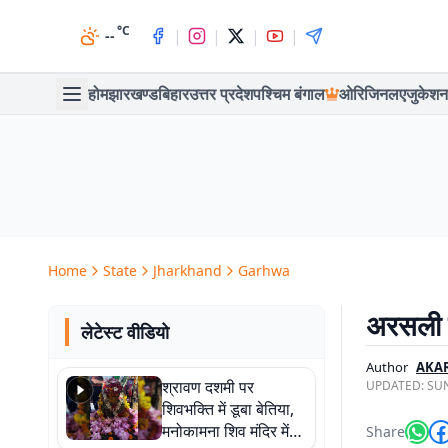
°C
|
|
|
|
--
होम
झारखण्ड
बिहार
उत्तर प्रदेश
पश्चिम बंगाल
ओरिजिनल
एजुकेशन
Home
State
Jharkhand
Garhwa
अरसली द
लेटेस्ट वीडियो
Author
AKA
श्रावण दशमी पर
UPDATED:
SUN
शिवभक्ति में डूबा बेतिया,
मनोकामना शिव मंदिर में
Share