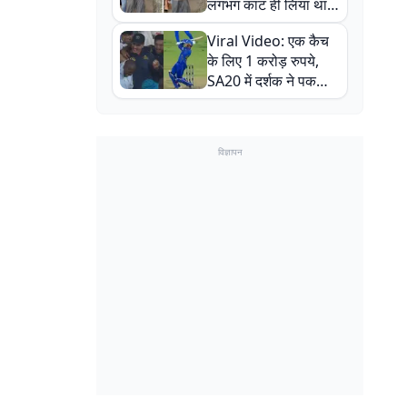
लगभग काट ही लिया था,
न्यूजीलैंड सीरीज से पहले
Viral Video: एक कैच
बाल-बाल बचे
के लिए 1 करोड़ रुपये,
SA20 में दर्शक ने पकड़ा
एक हाथ से गजब का कैच
विज्ञापन