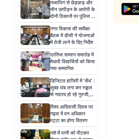
नाबालिग से छेड़छाड़ और
यौन उत्पीड़न के आरोपी के
दोनों ठिकानों पर पुलिस ने
चिपकाया इश्तेहार
नगर विकास की समीक्षा
बैठक में डीसी ने योजनाओं
में तेजी लाने के दिए निर्देश
प्रतिभा सम्मान समारोह में
मेधावी विद्यार्थियों को किया
गया सम्मानित
डिजिटल हाजिरी में 'सेंध' :
सुबह थंब लगा कर स्कूल
से नदारद हो रहे गुरुजी,
जनसुनवाई में खुली पोल
विश्व आदिवासी दिवस पर
गढ़वा में वन अधिकार
पट्टा का होगा वितरण
नशे में पत्नी को पीटकर