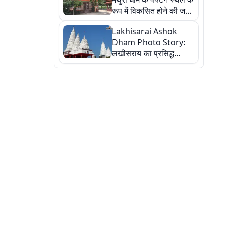
रूप में विकसित होने की जगी
आस, 9 तस्वीरों में देखें पूरी
Lakhisarai Ashok
कहानी
Dham Photo Story:
लखीसराय का प्रसिद्ध
अशोक धाम—आस्था,
श्रृंगार, अनुष्ठान और
अलौकिक संध्या आरती के
विहंगम दृश्य