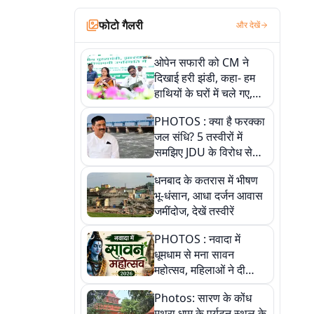
फोटो गैलरी
और देखें
ओपेन सफारी को CM ने
दिखाई हरी झंडी, कहा- हम
हाथियों के घरों में चले गए,
देखें तस्वीरें
PHOTOS : क्या है फरक्का
जल संधि? 5 तस्वीरों में
समझिए JDU के विरोध से
लेकर बिहार पर असर तक
धनबाद के कतरास में भीषण
पूरी कहानी
भू-धंसान, आधा दर्जन आवास
जमींदोज, देखें तस्वीरें
PHOTOS : नवादा में
धूमधाम से मना सावन
महोत्सव, महिलाओं ने दी
सांस्कृतिक प्रस्तुतियां
Photos: सारण के कोंध
मथुरा धाम के पर्यटन स्थल के