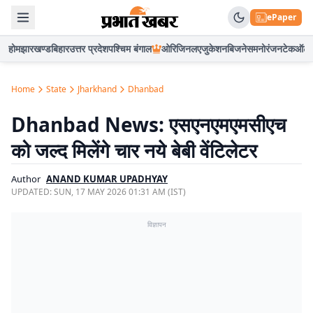
ePaper
होम
झारखण्ड
बिहार
उत्तर प्रदेश
पश्चिम बंगाल
ओरिजिनल
एजुकेशन
बिजनेस
मनोरंजन
टेक
ऑटो
Home
State
Jharkhand
Dhanbad
Dhanbad News: एसएनएमएमसीएच
को जल्द मिलेंगे चार नये बेबी वेंटिलेटर
Author
ANAND KUMAR UPADHYAY
UPDATED:
SUN, 17 MAY 2026 01:31 AM (IST)
विज्ञापन