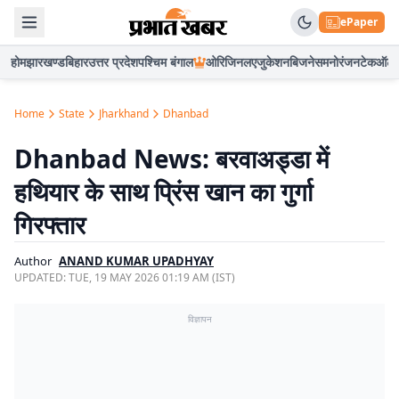
ePaper
होम
झारखण्ड
बिहार
उत्तर प्रदेश
पश्चिम बंगाल
ओरिजिनल
एजुकेशन
बिजनेस
मनोरंजन
टेक
ऑटो
Home
State
Jharkhand
Dhanbad
Dhanbad News: बरवाअड्डा में
हथियार के साथ प्रिंस खान का गुर्गा
गिरफ्तार
Author
ANAND KUMAR UPADHYAY
UPDATED:
TUE, 19 MAY 2026 01:19 AM (IST)
विज्ञापन