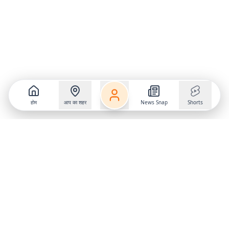
होम
आप का शहर
News Snap
Shorts
Follow us on
X
Download Mobile App