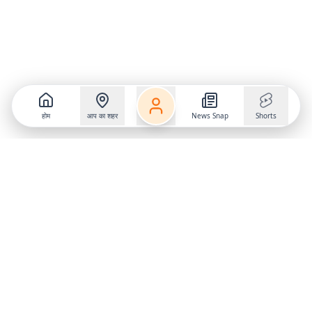
होम
आप का शहर
News Snap
Shorts
Follow us on
X
Download Mobile App