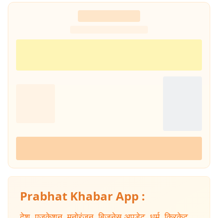
Prabhat Khabar App :
देश
,
एजुकेशन
,
मनोरंजन
,
बिजनेस अपडेट
,
धर्म
,
क्रिकेट
,