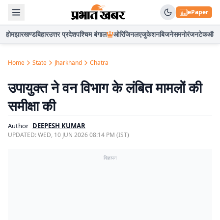
ePaper
होम
झारखण्ड
बिहार
उत्तर प्रदेश
पश्चिम बंगाल
ओरिजिनल
एजुकेशन
बिजनेस
मनोरंजन
टेक
ऑटो
Home
State
Jharkhand
Chatra
उपायुक्त ने वन विभाग के लंबित मामलों की
समीक्षा की
Author
DEEPESH KUMAR
UPDATED:
WED, 10 JUN 2026 08:14 PM (IST)
विज्ञापन