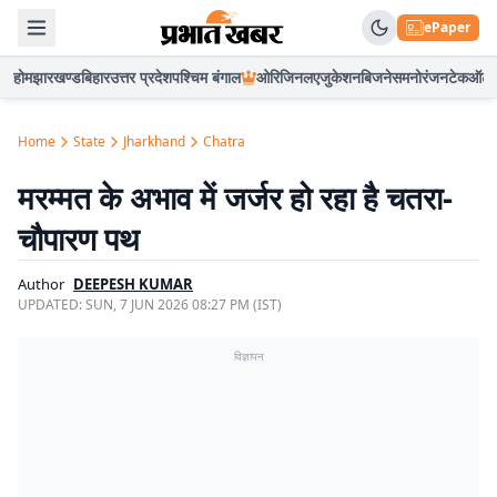
ePaper
होम
झारखण्ड
बिहार
उत्तर प्रदेश
पश्चिम बंगाल
ओरिजिनल
एजुकेशन
बिजनेस
मनोरंजन
टेक
ऑटो
Home
State
Jharkhand
Chatra
मरम्मत के अभाव में जर्जर हो रहा है चतरा-
चौपारण पथ
Author
DEEPESH KUMAR
UPDATED:
SUN, 7 JUN 2026 08:27 PM (IST)
विज्ञापन