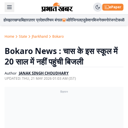
ePaper
होम
झारखण्ड
बिहार
उत्तर प्रदेश
पश्चिम बंगाल
ओरिजिनल
एजुकेशन
बिजनेस
मनोरंजन
टेक
ऑटो
Home
State
Jharkhand
Bokaro
Bokaro News : चास के इस स्कूल में
20 साल में नहीं पहुंची बिजली
Author
JANAK SINGH CHOUDHARY
UPDATED:
THU, 21 MAY 2026 01:03 AM (IST)
विज्ञापन