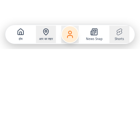
होम
आप का शहर
News Snap
Shorts
Follow us on
X
Download Mobile App
State
›
Jharkhand
›