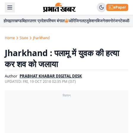
ePaper
होम
झारखण्ड
बिहार
उत्तर प्रदेश
पश्चिम बंगाल
ओरिजिनल
एजुकेशन
बिजनेस
मनोरंजन
टेक
ऑटो
Home
State
Jharkhand
Jharkhand : पलामू में युवक की हत्या
कर शव को जलाया
Author
PRABHAT KHABAR DIGITAL DESK
UPDATED:
FRI, 19 OCT 2018 02:35 PM (IST)
विज्ञापन