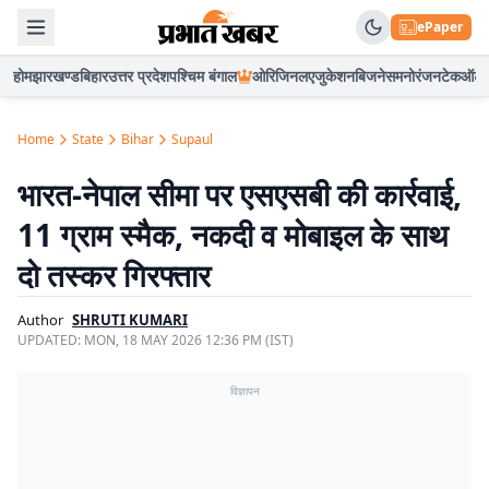
ePaper
होम
झारखण्ड
बिहार
उत्तर प्रदेश
पश्चिम बंगाल
ओरिजिनल
एजुकेशन
बिजनेस
मनोरंजन
टेक
ऑटो
Home
State
Bihar
Supaul
भारत-नेपाल सीमा पर एसएसबी की कार्रवाई,
11 ग्राम स्मैक, नकदी व मोबाइल के साथ
दो तस्कर गिरफ्तार
Author
SHRUTI KUMARI
UPDATED:
MON, 18 MAY 2026 12:36 PM (IST)
विज्ञापन