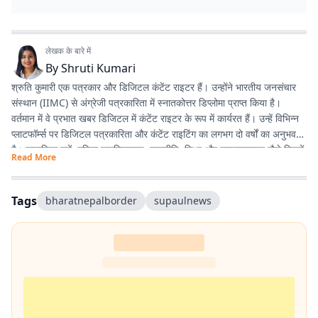
लेखक के बारे में
By
Shruti Kumari
श्रुति कुमारी एक पत्रकार और डिजिटल कंटेंट राइटर हैं। उन्होंने भारतीय जनसंचार
संस्थान (IIMC) से अंग्रेजी पत्रकारिता में स्नातकोत्तर डिप्लोमा प्राप्त किया है।
वर्तमान में वे प्रभात खबर डिजिटल में कंटेंट राइटर के रूप में कार्यरत हैं। उन्हें विभिन्न
प्लाटफॉर्म्स पर डिजिटल पत्रकारिता और कंटेंट राइटिंग का लगभग दो वर्षों का अनुभव
है। सामाजिक मुद्दों, महिला सशक्तिकरण, राजनीति, शिक्षा और लाइफस्टाइल जैसे विषयों
Read More
पर लिखना उनकी विशेष रुचि का क्षेत्र है। इसके अलावा वे डिजिटल प्लेटफॉर्म के लिए
स्क्रिप्ट राइटिंग करती हैं तथा हिंदी कविता और अंगिका भाषा में लेखन का भी शौक
रखती हैं। प्रकृति से उनका विशेष लगाव है और वे मानती हैं कि संवेदनशील, तथ्यपरक
Tags
bharatnepalborder
supaulnews
और जनसरोकार से जुड़ी पत्रकारिता समाज में सकारात्मक बदलाव का माध्यम बन सकती
है।