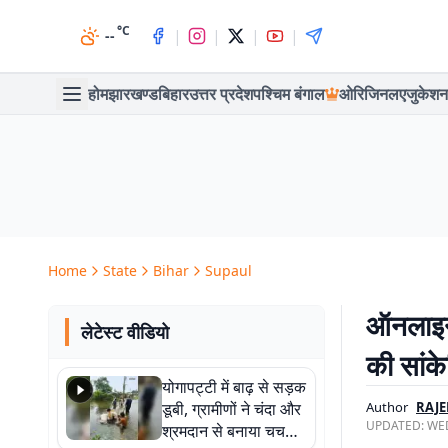
°C
|
|
|
|
--
होम
झारखण्ड
बिहार
उत्तर प्रदेश
पश्चिम बंगाल
ओरिजिनल
एजुकेशन
Home
State
Bihar
Supaul
ऑनलाइन द
लेटेस्ट वीडियो
की सांक
योगापट्टी में बाढ़ से सड़क
डूबी, ग्रामीणों ने चंदा और
Author
RAJE
UPDATED:
WED
श्रमदान से बनाया चचरी