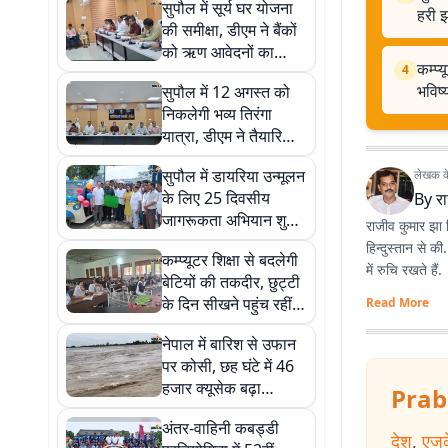
सुपौल में सूर्य घर योजना
हरी झ
की समीक्षा, डीएम ने बैंकों
को ऋण आवेदनों का
कम्प्
4
शीघ्र निष्पादन करने का
भविष
सुपौल में 12 अगस्त को
दिया निर्देश
निकलेगी भव्य तिरंगा
यात्रा, डीएम ने तैयारियों
को लेकर अधिकारियों को
सुपौल में डायरिया उन्मूलन
लेखक के 
दिए निर्देश
के लिए 25 दिवसीय
By
र
जागरूकता अभियान शुरू,
राजीव कुमार झा प
सिविल सर्जन ने दिखाई
हिन्दुस्तान से क
कम्प्यूटर शिक्षा से बदलेगी
हरी झंडी
में रुचि रखते हैं.
बेटियों की तकदीर, छुट्टी
के दिन सीखने पहुंच रहीं
Read More
छात्राएं, डिजिटल भविष्य
नेपाल में बारिश से उफान
की ओर बढ़े कदम
पर कोसी, छह घंटे में 46
हजार क्यूसेक बढ़ा
Prab
जलप्रवाह, संवेदनशील
अंतर-वाहिनी कबड्डी
स्पर पर बढ़ी चौकसी
देश
,
एजु