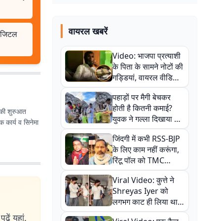
वायरल खबरें
 डिजिटल
Video: भाजपा प्रत्याशी
के पिता के सामने नोटों की
गड्डियां, वायरल वीडियो
से राजनीति में उबाल,
पहाड़ों पर मैगी बेचकर
अजित महतो बोले- TMC
होती है कितनी कमाई?
की गंदी चाल
र की शुरुआत
युवक ने गल्ला दिखाया तो
क कार्य व सिनेमा
नौकरी वालों के खड़े हो गए
जिंदगी में कभी RSS-BJP
कान
के लिए काम नहीं करूंगा,
रिंटू पॉल को TMC
ऑफिस में ले जाकर पीटा,
Viral Video: कुत्ते ने
Video वायरल
Shreyas Iyer को
लगभग काट ही लिया था,
न्यूजीलैंड सीरीज से पहले
ढ़ें यहां.