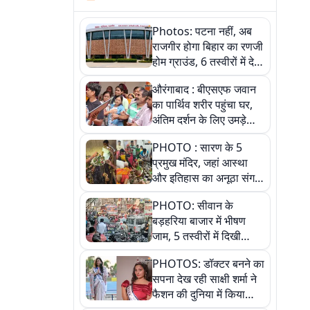
Photos: पटना नहीं, अब
राजगीर होगा बिहार का रणजी
होम ग्राउंड, 6 तस्वीरों में देखें
नए स्टेडियम की पूरी कहानी
औरंगाबाद : बीएसएफ जवान
का पार्थिव शरीर पहुंचा घर,
अंतिम दर्शन के लिए उमड़े
लोग
PHOTO : सारण के 5
प्रमुख मंदिर, जहां आस्था
और इतिहास का अनूठा संगम,
तस्वीरों में जानिए
PHOTO: सीवान के
बड़हरिया बाजार में भीषण
जाम, 5 तस्वीरों में दिखी
अव्यवस्था
PHOTOS: डॉक्टर बनने का
सपना देख रही साक्षी शर्मा ने
फैशन की दुनिया में किया
कमाल,जानिए बेगूसराय की