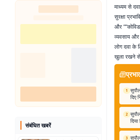
माध्यम से दव
शुरू
सुरक्षा प्रभ
और ””कोविड 
व्यवसाय और म
लोग दवा के 
खुला रखने से
प्रभा
सुपौल
1
दिए नि
सुपौल
2
दिया न
संबंधित खबरें
सुपौ
3