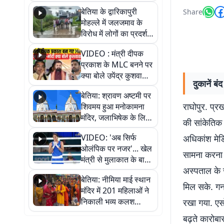
पुल
बेतिया के द्वारिकापुरी
Share
मोहल्ले में जलजमाव के
विरोध में लोगों का प्रदर्शन,
स्थायी समाधान की मांग
VIDEO : मंत्री दीपक
प्रकाश के MLC बनने पर
क्या बोले उपेंद्र कुशवाहा,
दुकानें ब
सुनिए
बेतिया: श्रावण अष्टमी पर
राघोपुर. प्रख
शिवमय हुआ मनोकामना
मंदिर, जलाभिषेक के लिए
की सांकेतिक
लगी लंबी कतारें
VIDEO: 'अब सिर्फ
अधिकांश मेडि
ओलंपिक पर नजर'... खेल
सामना करना प
मंत्री से मुलाकात के बाद
अस्पताल के स
जैसमीन लंबोरिया का बड़ा
बेतिया: नीमिया माई स्थान
बयान
मिल सके. गनप
मंदिर में 201 महिलाओं ने
निकाली भव्य कलश
रखा गया. एसो
शोभायात्रा, शिवलिंग
बढ़ते कारोब
प्राण-प्रतिष्ठा महोत्सव