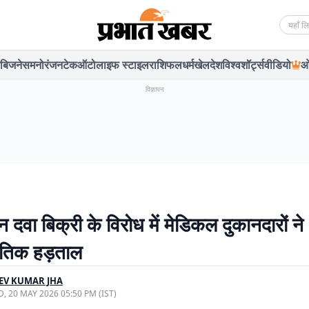
Searc
बिजनेस
मनोरंजन
टेक
ऑटो
लाइफ स्टाइल
राशिफल
धर्म
खेल
देश
विश्व
शॉर्ट्स
वीडियो
ओ
विज्ञापन
वा बिक्री के विरोध में मेडिकल दुकानदारों ने 
ेतिक हड़ताल
EV KUMAR JHA
, 20 MAY 2026 05:50 PM (IST)