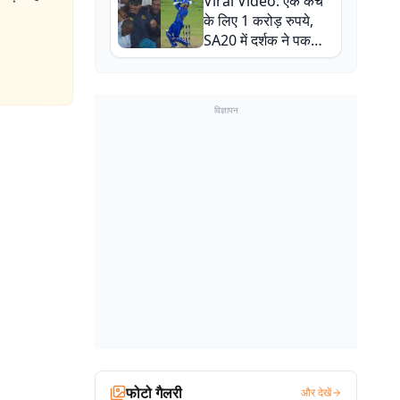
Viral Video: एक कैच
बाल-बाल बचे
के लिए 1 करोड़ रुपये,
SA20 में दर्शक ने पकड़ा
एक हाथ से गजब का कैच
विज्ञापन
फोटो गैलरी
और देखें