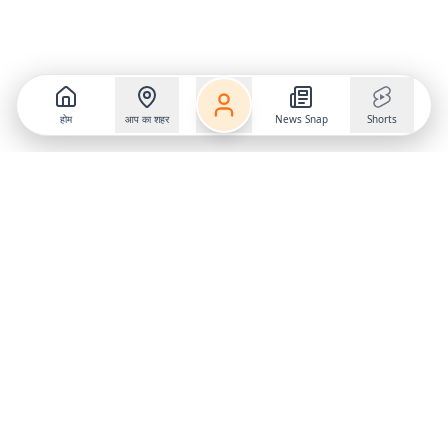
होम
आप का शहर
News Snap
Shorts
Follow us on
X
Download Mobile App
State
›
Jharkhand
›