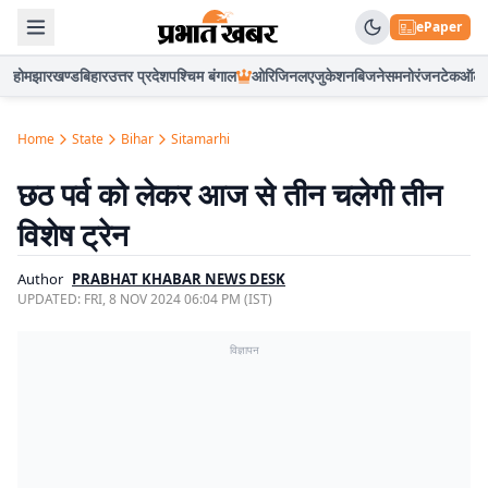
ePaper
होम
झारखण्ड
बिहार
उत्तर प्रदेश
पश्चिम बंगाल
ओरिजिनल
एजुकेशन
बिजनेस
मनोरंजन
टेक
ऑटो
Home
State
Bihar
Sitamarhi
छठ पर्व को लेकर आज से तीन चलेगी तीन
विशेष ट्रेन
Author
PRABHAT KHABAR NEWS DESK
UPDATED:
FRI, 8 NOV 2024 06:04 PM (IST)
विज्ञापन