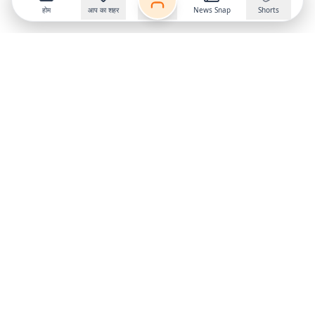
होम
आप का शहर
News Snap
Shorts
Follow us on
X
Download Mobile App
State
›
Jharkhand
›
Hindi News
Gumla News
Bihar News
Dumka News
Delhi News
Ranchi News
Odisha News
Bokaro News