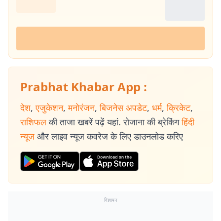
Prabhat Khabar App :
देश
,
एजुकेशन
,
मनोरंजन
,
बिजनेस अपडेट
,
धर्म
,
क्रिकेट
,
राशिफल
की ताजा खबरें पढ़ें यहां. रोजाना की ब्रेकिंग
हिंदी
न्यूज
और लाइव न्यूज कवरेज के लिए डाउनलोड करिए
विज्ञापन