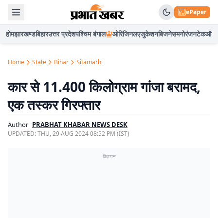
ePaper
होम
झारखण्ड
बिहार
उत्तर प्रदेश
पश्चिम बंगाल
ओरिजिनल
एजुकेशन
बिजनेस
मनोरंजन
टेक
ऑटो
Home
State
Bihar
Sitamarhi
कार से 11.400 किलोग्राम गांजा बरामद,
एक तस्कर गिरफ्तार
Author
PRABHAT KHABAR NEWS DESK
UPDATED:
THU, 29 AUG 2024 08:52 PM (IST)
विज्ञापन