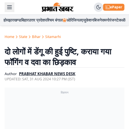
ePaper
होम
झारखण्ड
बिहार
उत्तर प्रदेश
पश्चिम बंगाल
ओरिजिनल
एजुकेशन
बिजनेस
मनोरंजन
टेक
ऑटो
Home
State
Bihar
Sitamarhi
दो लोगों में डेंगू की हुई पुष्टि, कराया गया
फॉगिंग व दवा का छिड़काव
Author
PRABHAT KHABAR NEWS DESK
UPDATED:
SAT, 31 AUG 2024 10:27 PM (IST)
विज्ञापन