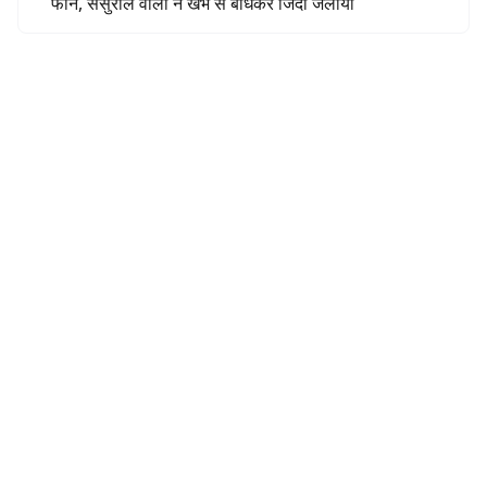
फोन, ससुराल वालों ने खंभे से बांधकर जिंदा जलाया