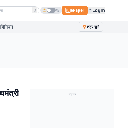
h news
Login
ePaper
पिनियन
शहर चुनें
यमंत्री
विज्ञापन