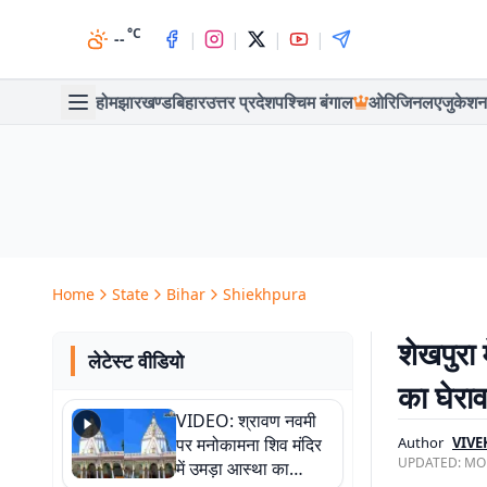
°C
|
|
|
|
--
होम
झारखण्ड
बिहार
उत्तर प्रदेश
पश्चिम बंगाल
ओरिजिनल
एजुकेशन
Home
State
Bihar
Shiekhpura
शेखपुरा
लेटेस्ट वीडियो
का घेरा
VIDEO: श्रावण नवमी
पर मनोकामना शिव मंदिर
Author
VIVE
UPDATED:
MON
में उमड़ा आस्था का