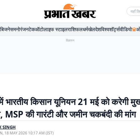
Searc
बिजनेस
मनोरंजन
टेक
ऑटो
लाइफ स्टाइल
राशिफल
धर्म
खेल
देश
विश्व
शॉर्ट्स
वीडियो
ओ
विज्ञापन
 में भारतीय किसान यूनियन 21 मई को करेगी मुख्
व, MSP की गारंटी और जमीन चकबंदी की मांग
K SINGH
, 18 MAY 2026 10:17 AM (IST)