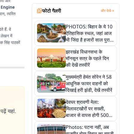
ारों और
 Engine
फोटो गैलरी
और देखें
चान, त्वरित
PHOTOS: बिहार के ये 10
 हैं. वे
ऐतिहासिक स्थल, जहां आज
 लेखन में
भी जिंदा है हजारों साल पुराना
ेक सिंह पाठकों
इतिहास, एक बार जरूर घूमिए
झारखंड विधानसभा के
मॉनसून सत्र के पहले दिन
की देखें तस्वीरें
मुख्यमंत्री हेमंत सोरेन ने 58
आधुनिक फायर वाहनों को
दिखाई हरी झंडी, देखें तस्वीरें
देवघर श्रावणी मेला:
मिलावटखोरों पर सख्ती,
ढ़ें यहां.
बाजार से वापस होगी 500
किलो संदिग्ध खाद्य सामग्री,
Photos: पटना नहीं, अब
देखें तस्वीरें
राजगीर होगा बिहार का रणजी