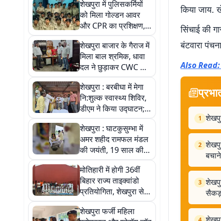
शेखपुरा में पुलिसकर्मियों
किया जाय. ख
को मिला गोल्डन आवर
और CPR का प्रशिक्षण,
सिंचाई की गा
सड़क हादसों में जान
बंटवारा पंचन
शेखपुरा बाजार के गैराज में
बचाने के बताए गए तरीके
मिला बाल श्रमिक, धावा
Also Read: बे
दल ने छुड़ाकर CWC को
सौंपा
शेखपुरा : बरबीघा में मेगा
प्रभा
नि:शुल्क स्वास्थ्य शिविर,
डीएम ने किया उद्घाटन;
शेखपु
विशेषज्ञ डॉक्टरों ने सैकड़ों
1
शेखपुरा : घाटकुसुम्भा में
मरीजों की जांच की
अमर शहीद रामफल मंडल
शेखपु
2
की जयंती, 19 साल की
बचाने
उम्र में देश के लिए दी थी
मोतिहारी में होगी 36वीं
शहादत
बिहार राज्य ताइक्वांडो
शेखपु
3
प्रतियोगिता, शेखपुरा से
सैकड़
28 खिलाड़ियों का चयन
शेखपुरा फर्जी महिला
शेखपु
4