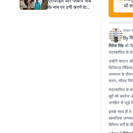
प्रोफाइल और प्लेबॉय जॉब
थी श
के नाम पर ठगी करने वाले
8 साइबर ठग गिरफ्तार, 4
नाबालिग भी शामिल
लेखक के 
By
वि
विवेक सिंह
की डिज
पत्रकारिता के क्षे
उन्होंने मास्टर 
डिजिटल मीडिया,
अध्ययन के दौरान 
चयन, फील्ड रिपो
पत्रकारिता के क्
मुद्दों की कवरे
जनहित से जुड़े व
इसके साथ ही वे
सामाजिक जागरूकत
विभिन्न वर्गों क