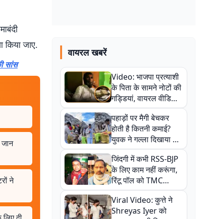
माबंदी
या किया जाए.
वायरल खबरें
ी सांस
Video: भाजपा प्रत्याशी
के पिता के सामने नोटों की
गड्डियां, वायरल वीडियो
से राजनीति में उबाल,
पहाड़ों पर मैगी बेचकर
अजित महतो बोले- TMC
होती है कितनी कमाई?
की गंदी चाल
युवक ने गल्ला दिखाया तो
ं जान
नौकरी वालों के खड़े हो गए
जिंदगी में कभी RSS-BJP
कान
के लिए काम नहीं करूंगा,
रों ने
रिंटू पॉल को TMC
ऑफिस में ले जाकर पीटा,
Viral Video: कुत्ते ने
Video वायरल
Shreyas Iyer को
े लिए दी