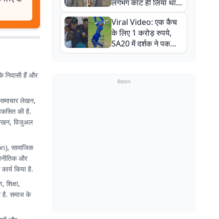
लगभग काट ही लिया था,
न्यूजीलैंड सीरीज से पहले
Viral Video: एक कैच
बाल-बाल बचे
के लिए 1 करोड़ रुपये,
SA20 में दर्शक ने पकड़ा
एक हाथ से गजब का कैच
के निवासी हैं और
विज्ञापन
ग, समाचार लेखन,
िकसित की है.
ट लेखन, विजुअल
nion), सामाजिक
राजनीतिक और
कार्य किया है.
, शिक्षा,
 है. समाज के