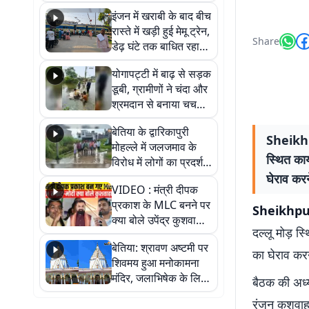
सैलाब, हर-हर महादेव के
इंजन में खराबी के बाद बीच
जयघोष से गूंजा परिसर
रास्ते में खड़ी हुई मेमू ट्रेन,
Share
डेढ़ घंटे तक बाधित रहा
आवागमन
योगापट्टी में बाढ़ से सड़क
डूबी, ग्रामीणों ने चंदा और
श्रमदान से बनाया चचरी
पुल
बेतिया के द्वारिकापुरी
Sheikhpu
मोहल्ले में जलजमाव के
स्थित कार
विरोध में लोगों का प्रदर्शन,
स्थायी समाधान की मांग
घेराव करन
VIDEO : मंत्री दीपक
प्रकाश के MLC बनने पर
Sheikhp
क्या बोले उपेंद्र कुशवाहा,
दल्लू मोड़ स
सुनिए
बेतिया: श्रावण अष्टमी पर
का घेराव करन
शिवमय हुआ मनोकामना
मंदिर, जलाभिषेक के लिए
बैठक की अध्य
लगी लंबी कतारें
रंजन कुशवाह