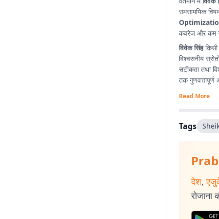
वर्तमान में
विवेक 
समसामयिक विषयों
Optimizatio
कवरेज और कम समय
विवेक सिंह
किसी भ
विश्वसनीय स्रोतो
सटीकता तथा विश्
तक गुणवत्तापूर्ण
Read More
Tags
Shei
Prab
देश
,
एजु
रोजाना की