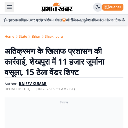
ePaper
होम
झारखण्ड
बिहार
उत्तर प्रदेश
पश्चिम बंगाल
ओरिजिनल
एजुकेशन
बिजनेस
मनोरंजन
टेक
ऑटो
Home
State
Bihar
Shiekhpura
अतिक्रमण के खिलाफ प्रशासन की
कार्रवाई, शेखपुरा में 11 हजार जुर्माना
वसूला, 15 ठेला वेंडर शिफ्ट
Author
RAJEEV KUMAR
UPDATED:
THU, 11 JUN 2026 09:51 AM (IST)
विज्ञापन