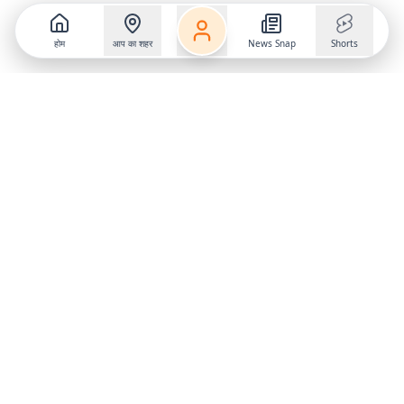
होम
आप का शहर
News Snap
Shorts
Follow us on
X
Download Mobile App
State
›
Jharkhand
›
Hindi News
Gumla News
Bihar News
Dumka News