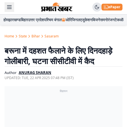
ePaper
होम
झारखण्ड
बिहार
उत्तर प्रदेश
पश्चिम बंगाल
ओरिजिनल
एजुकेशन
बिजनेस
मनोरंजन
टेक
ऑटो
Home
State
Bihar
Sasaram
बरूना में दहशत फैलाने के लिए दिनदहाड़े
गोलीबारी, घटना सीसीटीवी में कैद
Author
ANURAG SHARAN
UPDATED:
TUE, 22 APR 2025 07:48 PM (IST)
विज्ञापन