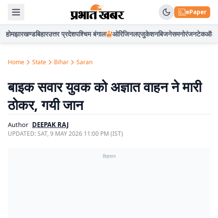
ePaper
होम
झारखण्ड
बिहार
उत्तर प्रदेश
पश्चिम बंगाल
ओरिजिनल
एजुकेशन
बिजनेस
मनोरंजन
टेक
ऑटो
Home
State
Bihar
Saran
बाइक सवार युवक को अज्ञात वाहन ने मारी
ठोकर, गयी जान
Author
DEEPAK RAJ
UPDATED:
SAT, 9 MAY 2026 11:00 PM (IST)
विज्ञापन