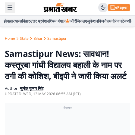
ePaper
होम
झारखण्ड
बिहार
उत्तर प्रदेश
पश्चिम बंगाल
ओरिजिनल
एजुकेशन
बिजनेस
मनोरंजन
टेक
ऑटो
Home
State
Bihar
Samastipur
Samastipur News: सावधान!
कस्तूरबा गांधी विद्यालय बहाली के नाम पर
ठगी की कोशिश, बीइपी ने जारी किया अलर्ट
Author
सुनील कुमार सिंह
UPDATED:
WED, 13 MAY 2026 06:55 AM (IST)
विज्ञापन