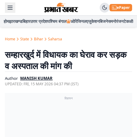
ePaper
होम
झारखण्ड
बिहार
उत्तर प्रदेश
पश्चिम बंगाल
ओरिजिनल
एजुकेशन
बिजनेस
मनोरंजन
टेक
ऑटो
Home
State
Bihar
Saharsa
सम्हारखुर्द में विधायक का घेराव कर सड़क
व अस्पताल की मांग की
Author
MANISH KUMAR
UPDATED:
FRI, 15 MAY 2026 04:37 PM (IST)
विज्ञापन