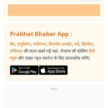
Prabhat Khabar App :
देश
,
एजुकेशन
,
मनोरंजन
,
बिजनेस अपडेट
,
धर्म
,
क्रिकेट
,
राशिफल
की ताजा खबरें पढ़ें यहां. रोजाना की ब्रेकिंग
हिंदी
न्यूज
और लाइव न्यूज कवरेज के लिए डाउनलोड करिए
विज्ञापन