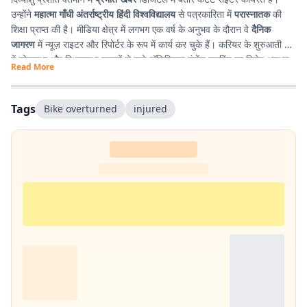
उन्होंने
महात्मा गाँधी अंतर्राष्ट्रीय हिंदी विश्वविद्यालय
से पत्रकारिता में
परास्नातक
की
शिक्षा प्राप्त की है। मीडिया क्षेत्र में लगभग एक वर्ष के अनुभव के दौरान वे
दैनिक
जागरण
में न्यूज़ राइटर और रिपोर्टर के रूप में कार्य कर चुके हैं। करियर के शुरुआती दौर
में लोकसभा और विधानसभा चुनावों से जुड़े पॉलिटिकल कंटेंट राइटिंग का विशेष अनुभव
Read More
प्राप्त किया। इसके अतिरिक्त उन्होंने
टी. एन. बी. कॉलेज
से हिंदी साहित्य में
स्नातक
किया है, जिसके कारण साहित्य, पठन-पाठन, लेखन और कविता-सृजन में उनकी विशेष
रुचि है। सटीक, निष्पक्ष और प्रभावशाली लेखन के माध्यम से पाठकों तक विश्वसनीय
Tags
Bike overturned
injured
जानकारी पहुँचाना उनकी पेशेवर पहचान है।