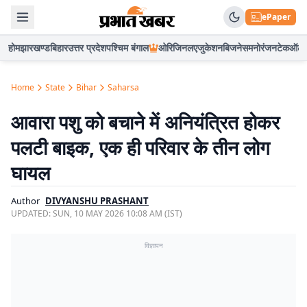
ePaper
होम
झारखण्ड
बिहार
उत्तर प्रदेश
पश्चिम बंगाल
ओरिजिनल
एजुकेशन
बिजनेस
मनोरंजन
टेक
ऑटो
Home
State
Bihar
Saharsa
आवारा पशु को बचाने में अनियंत्रित होकर
पलटी बाइक, एक ही परिवार के तीन लोग
घायल
Author
DIVYANSHU PRASHANT
UPDATED:
SUN, 10 MAY 2026 10:08 AM (IST)
विज्ञापन