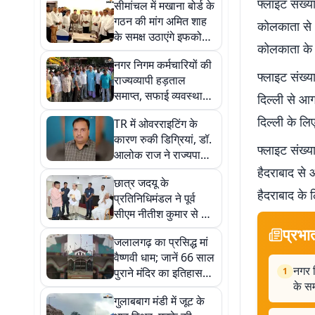
फ्लाइट संख
सीमांचल में मखाना बोर्ड के
गठन की मांग अमित शाह
कोलकाता से
के समक्ष उठाएंगे इफको
कोलकाता के 
अध्यक्ष दिलीप संघाणी
नगर निगम कर्मचारियों की
फ्लाइट संख
राज्यव्यापी हड़ताल
समाप्त, सफाई व्यवस्था
दिल्ली से 
बहाल; महापौर ने दिया
दिल्ली के लि
TR में ओवरराइटिंग के
मांगों के समाधान का
कारण रुकी डिग्रियां, डॉ.
आश्वासन
फ्लाइट संख
आलोक राज ने राज्यपाल
को पत्र लिखकर की
हैदराबाद स
छात्र जदयू के
राहत की मांग
हैदराबाद के
प्रतिनिधिमंडल ने पूर्व
सीएम नीतीश कुमार से की
मुलाकात, स्टूडेंट क्रेडिट
प्रभा
जलालगढ़ का प्रसिद्ध मां
कार्ड लोन माफी की उठाई
वैष्णवी धाम; जानें 66 साल
मांग
नगर न
पुराने मंदिर का इतिहास
1
के स
और आस्था की कहानी
गुलाबबाग मंडी में जूट के