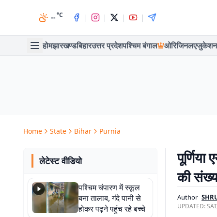
°C
|
|
|
|
--
होम
झारखण्ड
बिहार
उत्तर प्रदेश
पश्चिम बंगाल
ओरिजिनल
एजुकेशन
Home
State
Bihar
Purnia
पूर्णिया
लेटेस्ट वीडियो
की संख्
पश्चिम चंपारण में स्कूल
बना तालाब, गंदे पानी से
Author
SHR
UPDATED:
SAT
होकर पढ़ने पहुंच रहे बच्चे