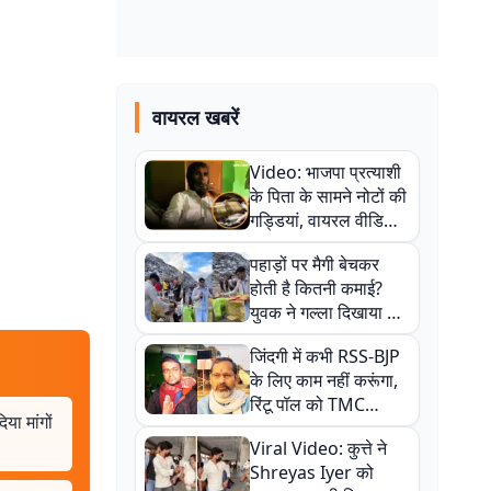
वायरल खबरें
Video: भाजपा प्रत्याशी
के पिता के सामने नोटों की
गड्डियां, वायरल वीडियो
से राजनीति में उबाल,
पहाड़ों पर मैगी बेचकर
अजित महतो बोले- TMC
होती है कितनी कमाई?
की गंदी चाल
युवक ने गल्ला दिखाया तो
नौकरी वालों के खड़े हो गए
जिंदगी में कभी RSS-BJP
कान
के लिए काम नहीं करूंगा,
रिंटू पॉल को TMC
या मांगों
ऑफिस में ले जाकर पीटा,
Viral Video: कुत्ते ने
Video वायरल
Shreyas Iyer को