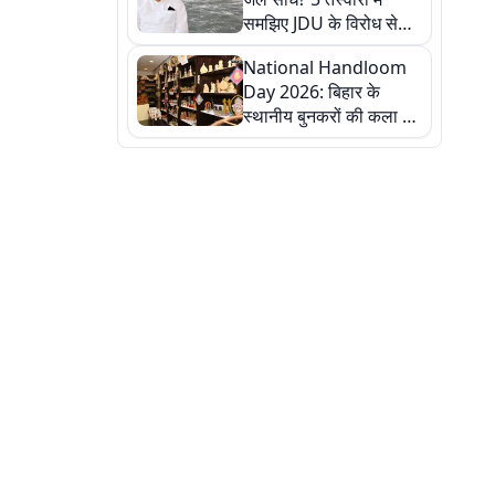
समझिए JDU के विरोध से
लेकर बिहार पर असर तक
National Handloom
पूरी कहानी
Day 2026: बिहार के
स्थानीय बुनकरों की कला को
सलाम, तस्वीरों में देखें
हस्तकरघा की समृद्ध परंपरा