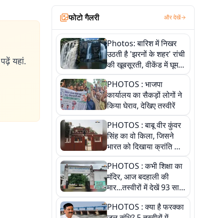
फोटो गैलरी
और देखें
Photos: बारिश में निखर
उठती है 'झरनों के शहर' रांची
ढ़ें यहां.
की खूबसूरती, वीकेंड में घूम
आएं ये 5 वादियां
PHOTOS : भाजपा
कार्यालय का सैकड़ों लोगों ने
किया घेराव, देखिए तस्वीरें
PHOTOS : बाबू वीर कुंवर
सिंह का वो किला, जिसने
भारत को दिखाया क्रांति का
रास्ता: तस्वीरों में देखिए
PHOTOS : कभी शिक्षा का
मंदिर, आज बदहाली की
मार...तस्वीरों में देखें 93 साल
पुराने इस हाई स्कूल की
PHOTOS : क्या है फरक्का
हकीकत
जल संधि? 5 तस्वीरों में