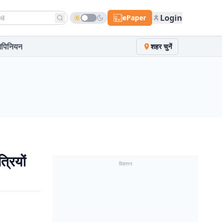
h news
Login
ePaper
पिनियन
शहर चुनें
्रियों
विज्ञापन