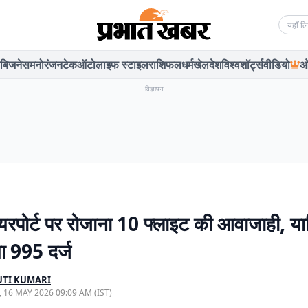
Searc
बिजनेस
मनोरंजन
टेक
ऑटो
लाइफ स्टाइल
राशिफल
धर्म
खेल
देश
विश्व
शॉर्ट्स
वीडियो
ओ
विज्ञापन
 एयरपोर्ट पर रोजाना 10 फ्लाइट की आवाजाही, यात
या 995 दर्ज
UTI KUMARI
, 16 MAY 2026 09:09 AM (IST)