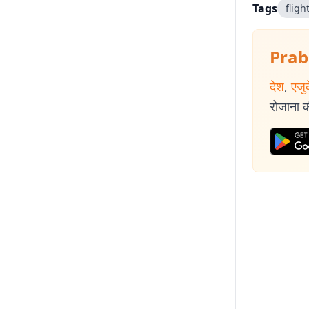
Tags
flig
Prab
देश
,
एजु
रोजाना की