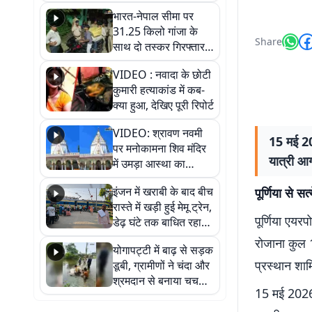
भारत-नेपाल सीमा पर
31.25 किलो गांजा के
Share
साथ दो तस्कर गिरफ्तार,
नेपाली नंबर की बाइक
VIDEO : नवादा के छोटी
जब्त
कुमारी हत्याकांड में कब-
क्या हुआ, देखिए पूरी रिपोर्ट
VIDEO: श्रावण नवमी
15 मई 20
पर मनोकामना शिव मंदिर
यात्री आ
में उमड़ा आस्था का
सैलाब, हर-हर महादेव के
इंजन में खराबी के बाद बीच
पूर्णिया से सत्
जयघोष से गूंजा परिसर
रास्ते में खड़ी हुई मेमू ट्रेन,
पूर्णिया एयरप
डेढ़ घंटे तक बाधित रहा
आवागमन
रोजाना कुल 
योगापट्टी में बाढ़ से सड़क
प्रस्थान शाम
डूबी, ग्रामीणों ने चंदा और
श्रमदान से बनाया चचरी
15 मई 2026 
पुल