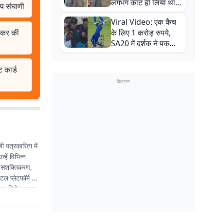
लगभग काट ही लिया था,
ीप संघाणी
न्यूजीलैंड सीरीज से पहले
Viral Video: एक कैच
बाल-बाल बचे
िखकर की
के लिए 1 करोड़ रुपये,
SA20 में दर्शक ने पकड़ा
एक हाथ से गजब का कैच
ट कार्ड
विज्ञापन
 पत्रकारिता में
्हें विभिन्न
ला सशक्तिकरण,
ल प्लेटफॉर्म के
उनका विशेष लगाव
 का माध्यम बन