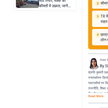
भाव स्थिर, मक्के की
सीमां
2
कीमतों में उछाल; जानें
ताजा मंडी भाव
TR म
3
राहत 
छात्र
4
लोन 
लेखक के 
By
S
श्रुति कुमारी ए
स्नातकोत्तर डिप्ल
प्लाटफॉर्म्स पर
राजनीति, शिक्षा
लिए स्क्रिप्ट र
Read More
है और वे मानती 
सकती है।