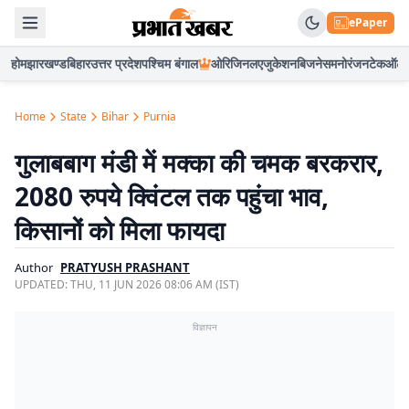
ePaper
होम
झारखण्ड
बिहार
उत्तर प्रदेश
पश्चिम बंगाल
ओरिजिनल
एजुकेशन
बिजनेस
मनोरंजन
टेक
ऑटो
Home
State
Bihar
Purnia
गुलाबबाग मंडी में मक्का की चमक बरकरार,
2080 रुपये क्विंटल तक पहुंचा भाव,
किसानों को मिला फायदा
Author
PRATYUSH PRASHANT
UPDATED:
THU, 11 JUN 2026 08:06 AM (IST)
विज्ञापन