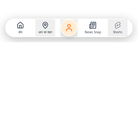
होम
आप का शहर
News Snap
Shorts
Follow us on
X
Download Mobile App
State
›
Jharkhand
›