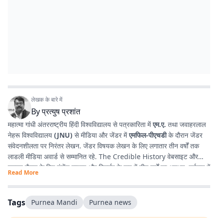
लेखक के बारे में
By
प्रत्युष प्रशांत
महात्मा गांधी अंतरराष्ट्रीय हिंदी विश्वविद्यालय से पत्रकारिता में
एम.ए.
तथा जवाहरलाल
नेहरू विश्वविद्यालय
(JNU)
से मीडिया और जेंडर में
एमफिल-पीएचडी
के दौरान जेंडर
संवेदनशीलता पर निरंतर लेखन. जेंडर विषयक लेखन के लिए लगातार तीन वर्षों तक
लाडली मीडिया अवार्ड से सम्मानित रहे. The Credible History वेबसाइट और
यूट्यूब चैनल के लिए कंटेंट राइटर और रिसर्चर के रूप में तीन वर्षों का अनुभव. वर्तमान में
Read More
प्रभात खबर डिजिटल
, बिहार में राजनीति और समसामयिक मुद्दों पर लेखन कर रहे हैं.
किताबें पढ़ने, वायलिन बजाने और कला-साहित्य में गहरी रुचि रखते हैं तथा बिहार को
सामाजिक, सांस्कृतिक और राजनीतिक दृष्टि से समझने में विशेष दिलचस्पी.
Tags
Purnea Mandi
Purnea news