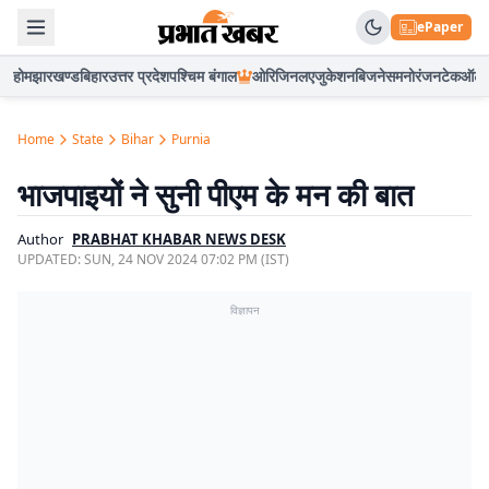
ePaper
होम
झारखण्ड
बिहार
उत्तर प्रदेश
पश्चिम बंगाल
ओरिजिनल
एजुकेशन
बिजनेस
मनोरंजन
टेक
ऑटो
Home
State
Bihar
Purnia
भाजपाइयों ने सुनी पीएम के मन की बात
Author
PRABHAT KHABAR NEWS DESK
UPDATED:
SUN, 24 NOV 2024 07:02 PM (IST)
विज्ञापन