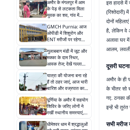
अमौर के मंगलपुर में आम
इस हादसे मे
के पेड़ से लटकता मिला
(रिश्तेदारी)
युवक का शव, गांव में
दोनों महिलाए
सनसनी; पुलिस जांच में
GMCH Purnia: आज
जुटी
है, लेकिन वे
ओपीडी में शिशुरोग और
ENT मरीजों पर रहेगा
अलावा घर मे
विशेष ध्यान, देखें सभी
आलम, लवली, 
गुलाबबाग मंडी में जूट और
डॉक्टरों की ड्यूटी लिस्ट
मक्का के दाम स्थिर,
आवक तेज; देखें गल्ला
दूसरी घटना
मंडी का लेटेस्ट बाजार
यात्रा की योजना बना रहे
भाव
अमौर के ही प
हैं तो ठहर जाएं, आज भारी
बारिश और वज्रपात का
के भीतर सो 
येलो अलर्ट
गए. ठनका की 
पूर्णिया के अमौर में सहयोग
शिविर के जरिए लोगों ने
इन्हें भी तुर
रखीं स्थानीय समस्याएं,
नगर पंचायत ने 15 दिनों में
सभी मरीज खत
धीमेश्वर धाम में श्रद्धालुओं
समाधान का दिया भरोसा