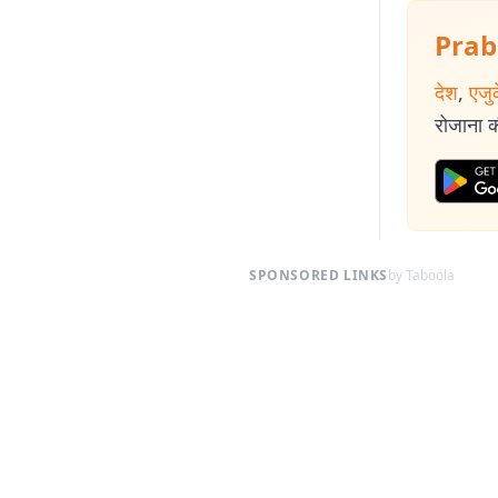
Prab
देश
,
एजु
रोजाना की
SPONSORED LINKS
by Taboola