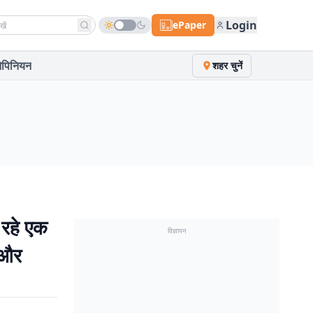
h news
Login
ePaper
पिनियन
शहर चुनें
 रहे एक
विज्ञापन
 और