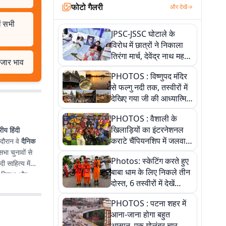
फोटो गैलरी
और देखें
ं सभी
JPSC-JSSC घोटाले के
विरोध में छात्रों ने निकाला
तिरंगा मार्च, देवेंद्र नाथ महतो
बाजार भाव
ने किया जल ग्रहण, देखें
PHOTOS : विष्णुपद मंदिर
तस्वीरें
से फल्गु नदी तक, तस्वीरों में
देखिए गया जी की आध्यात्मिक
पहचान
PHOTOS : वैशाली के
खिलाड़ियों का इंटरनेशनल
्रीय हिंदी
कराटे चैंपियनशिप में जलवा,
 दौरान वे
दैनिक
जीते 9 पदक, पांच तस्वीर से
भा चुनावों से
Photos: स्केटिंग करते हुए
देखिए पूरा खेल
दी साहित्य में
बाबा धाम के लिए निकले तीन
िष्पक्ष और
दोस्त, 6 तस्वीरों में देखें
आस्था और जुनून की कहानी
PHOTOS : पटना शहर में
आना-जाना होगा बहुत
आसान, एक गोलंबर चार