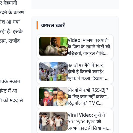
र मेहमानी
 सदमे के कारण
ं होश आ गया
वायरल खबरें
ही हैं. इसके
Video: भाजपा प्रत्याशी
आलम, राजीव
के पिता के सामने नोटों की
गड्डियां, वायरल वीडियो
से राजनीति में उबाल,
पहाड़ों पर मैगी बेचकर
अजित महतो बोले- TMC
होती है कितनी कमाई?
की गंदी चाल
युवक ने गल्ला दिखाया तो
 पक्के मकान
नौकरी वालों के खड़े हो गए
जिंदगी में कभी RSS-BJP
ेट में आ
कान
के लिए काम नहीं करूंगा,
ों की मदद से
रिंटू पॉल को TMC
ऑफिस में ले जाकर पीटा,
Viral Video: कुत्ते ने
Video वायरल
Shreyas Iyer को
लगभग काट ही लिया था,