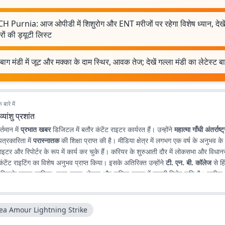
 Purnia: आज ओपीडी में शिशुरोग और ENT मरीजों पर रहेगा विशेष ध्यान, देखे
रों की ड्यूटी लिस्ट
बाग मंडी में जूट और मक्का के दाम स्थिर, आवक तेज; देखें गल्ला मंडी का लेटेस्ट 
बारे में
व्यांशु प्रशांत
र्तमान में
प्रभात खबर
डिजिटल में बतौर कंटेंट राइटर कार्यरत हैं। उन्होंने
महात्मा गाँधी अंतर्राष्ट
पत्रकारिता में
परास्नातक
की शिक्षा प्राप्त की है। मीडिया क्षेत्र में लगभग एक वर्ष के अनुभव के
़ राइटर और रिपोर्टर के रूप में कार्य कर चुके हैं। करियर के शुरुआती दौर में लोकसभा और विधानस
ंटेंट राइटिंग का विशेष अनुभव प्राप्त किया। इसके अतिरिक्त उन्होंने
टी. एन. बी. कॉलेज
से हिं
, जिसके कारण साहित्य, पठन-पाठन, लेखन और कविता-सृजन में उनकी विशेष रुचि है। सटीक, न
 के माध्यम से पाठकों तक विश्वसनीय जानकारी पहुँचाना उनकी पेशेवर पहचान है।
ea Amour Lightning Strike