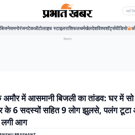
Searc
बिजनेस
मनोरंजन
टेक
ऑटो
लाइफ स्टाइल
राशिफल
धर्म
खेल
देश
विश्व
शॉर्ट्स
वीडियो
ओ
विज्ञापन
 के अमौर में आसमानी बिजली का तांडव: घर में सो
ार के 6 सदस्यों सहित 9 लोग झुलसे, पलंग टूटा
ें लगी आग
YANSHU PRASHANT