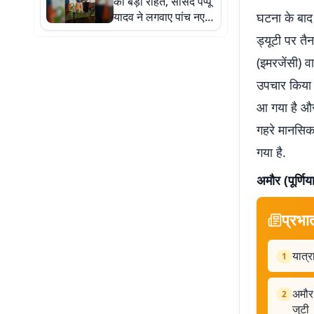
को बड़ी राहत, सांसद पप्पू
यादव ने लगवाए पांच नए
घटना के बाद
चापाकल
ड्यूटी पर तै
(इमरजेंसी) व
उपचार किया 
आ गया है और
गहरे मानसिक 
गया है.
अमौर (पूर्णिय
प्रभा
यात्र
1
अमौर 
2
जुटी