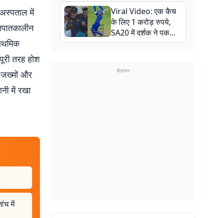
न्यूजीलैंड सीरीज से पहले
Viral Video: एक कैच
स्पताल में
बाल-बाल बचे
के लिए 1 करोड़ रुपये,
ो आपातकालीन
SA20 में दर्शक ने पकड़ा
्राथमिक
एक हाथ से गजब का कैच
पूरी तरह होश
विज्ञापन
 जख्मों और
नी में रखा
ंच में