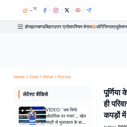
°C
|
|
|
|
--
होम
झारखण्ड
बिहार
उत्तर प्रदेश
पश्चिम बंगाल
ओरिजिनल
एजुकेशन
Home
State
Bihar
Purnia
पूर्णिया
लेटेस्ट वीडियो
ही परिव
VIDEO: 'अब सिर्फ
कपड़ों म
ओलंपिक पर नजर'... खेल
मंत्री से मुलाकात के बाद
Author
DIV