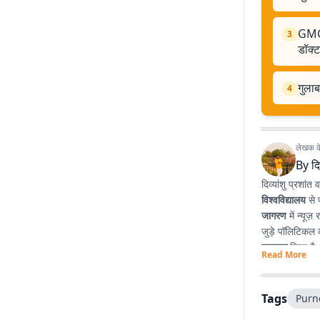
GMCH
3
डॉक्ट
गुलाब
4
लेखक के 
By
दि
दिव्यांशु प्रशांत व
विश्वविद्यालय
से 
जागरण
में न्यूज
जुड़े पॉलिटिकल क
स्नातक
किया है
Read More
प्रभावशाली लेखन
Tags
Purn